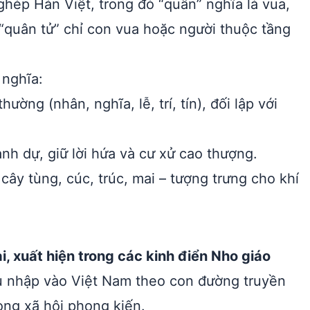
ghép Hán Việt, trong đó “quân” nghĩa là vua,
, “quân tử” chỉ con vua hoặc người thuộc tầng
 nghĩa:
ờng (nhân, nghĩa, lễ, trí, tín), đối lập với
nh dự, giữ lời hứa và cư xử cao thượng.
cây tùng, cúc, trúc, mai – tượng trưng cho khí
, xuất hiện trong các kinh điển Nho giáo
u nhập vào Việt Nam theo con đường truyền
ong xã hội phong kiến.