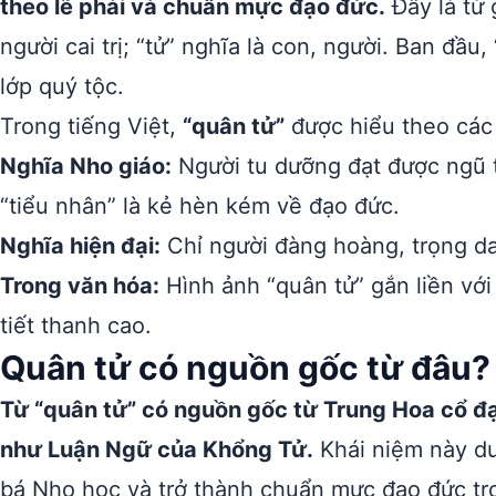
theo lẽ phải và chuẩn mực đạo đức.
Đây là từ 
người cai trị; “tử” nghĩa là con, người. Ban đầu
lớp quý tộc.
Trong tiếng Việt,
“quân tử”
được hiểu theo các
Nghĩa Nho giáo:
Người tu dưỡng đạt được ngũ thư
“tiểu nhân” là kẻ hèn kém về đạo đức.
Nghĩa hiện đại:
Chỉ người đàng hoàng, trọng da
Trong văn hóa:
Hình ảnh “quân tử” gắn liền với 
tiết thanh cao.
Quân tử có nguồn gốc từ đâu?
Từ “quân tử” có nguồn gốc từ Trung Hoa cổ đại
như Luận Ngữ của Khổng Tử.
Khái niệm này d
bá Nho học và trở thành chuẩn mực đạo đức tr