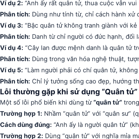
Ví dụ 2:
“Anh ấy rất quân tử, thua cuộc vẫn vui
Phân tích:
Dùng như tính từ, chỉ cách hành xử 
Ví dụ 3:
“Bậc quân tử không tranh giành với kẻ 
Phân tích:
Danh từ chỉ người có đức hạnh, đối l
Ví dụ 4:
“Cây lan được mệnh danh là quân tử tro
Phân tích:
Dùng trong văn hóa nghệ thuật, tượ
Ví dụ 5:
“Làm người phải có chí quân tử, không
Phân tích:
Chỉ lý tưởng sống cao đẹp, hướng th
Lỗi thường gặp khi sử dụng “Quân tử”
Một số lỗi phổ biến khi dùng từ
“quân tử”
trong
Trường hợp 1:
Nhầm “quân tử” với “quân sư” (qu
Cách dùng đúng:
“Anh ấy là người quân tử” (kh
Trường hợp 2:
Dùng “quân tử” với nghĩa mỉa m