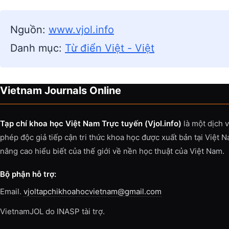
Nguồn:
www.vjol.info
Danh mục:
Từ điển Việt - Việt
Vietnam Journals Online
Tạp chí khoa học Việt Nam Trực tuyến (Vjol.info)
là một dịch 
phép độc giả tiếp cận tri thức khoa học được xuất bản tại Việt 
nâng cao hiểu biết của thế giới về nền học thuật của Việt Nam.
Bộ phận hỗ trợ:
Email.
vjoltapchikhoahocvietnam@gmail.com
VietnamJOL do INASP tài trợ.