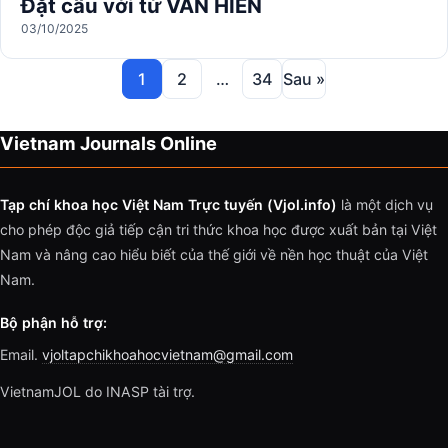
Đặt câu với từ VĂN HIẾN
03/10/2025
1
2
…
34
Sau »
Vietnam Journals Online
Tạp chí khoa học Việt Nam Trực tuyến (Vjol.info)
là một dịch vụ
cho phép độc giả tiếp cận tri thức khoa học được xuất bản tại Việt
Nam và nâng cao hiểu biết của thế giới về nền học thuật của Việt
Nam.
Bộ phận hỗ trợ:
Email.
vjoltapchikhoahocvietnam@gmail.com
VietnamJOL do INASP tài trợ.