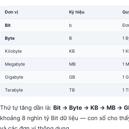
Đơn vị
Ký hiệu
Qu
Bit
b
Đơn
Byte
B
1 B
Kilobyte
KB
1 K
Megabyte
MB
1 M
Gigabyte
GB
1 G
Terabyte
TB
1 T
Thứ tự tăng dần là:
Bit → Byte → KB → MB → G
khoảng 8 nghìn tỷ Bit dữ liệu — con số cho th
và các đơn vị thông dụng.