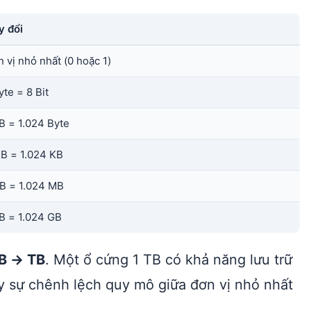
y đổi
 vị nhỏ nhất (0 hoặc 1)
yte = 8 Bit
B = 1.024 Byte
B = 1.024 KB
B = 1.024 MB
B = 1.024 GB
B → TB
. Một ổ cứng 1 TB có khả năng lưu trữ
ấy sự chênh lệch quy mô giữa đơn vị nhỏ nhất