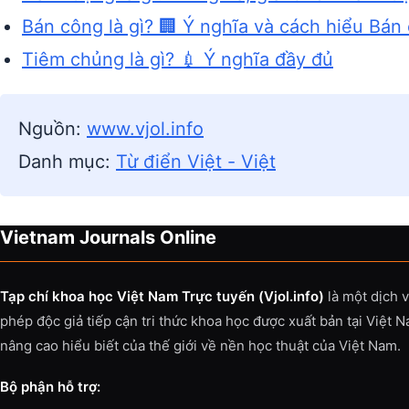
Bán công là gì? 🏢 Ý nghĩa và cách hiểu Bán
Tiêm chủng là gì? 💉 Ý nghĩa đầy đủ
Nguồn:
www.vjol.info
Danh mục:
Từ điển Việt - Việt
Vietnam Journals Online
Tạp chí khoa học Việt Nam Trực tuyến (Vjol.info)
là một dịch 
phép độc giả tiếp cận tri thức khoa học được xuất bản tại Việt 
nâng cao hiểu biết của thế giới về nền học thuật của Việt Nam.
Bộ phận hỗ trợ: