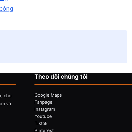
 công
Theo dõi chúng tôi
Google Maps
vụ cho
Fanpage
Nam và
Instagram
Youtube
Tiktok
Pinterest