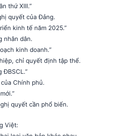
n thứ XIII.”
ghị quyết của Đảng.
iển kinh tế năm 2025.”
g nhân dân.
oạch kinh doanh.”
ệp, chỉ quyết định tập thể.
g ĐBSCL.”
 của Chính phủ.
 mới.”
ghị quyết cần phổ biến.
g Việt: