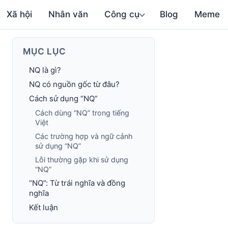
Xã hội
Nhân văn
Công cụ
Blog
Meme
MỤC LỤC
NQ là gì?
NQ có nguồn gốc từ đâu?
Cách sử dụng “NQ”
Cách dùng “NQ” trong tiếng
Việt
Các trường hợp và ngữ cảnh
sử dụng “NQ”
Lỗi thường gặp khi sử dụng
“NQ”
“NQ”: Từ trái nghĩa và đồng
nghĩa
Kết luận