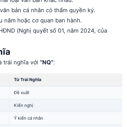
ai loại văn bản khác nhau.
 văn bản cá nhân có thẩm quyền ký.
iếu năm hoặc cơ quan ban hành.
HĐND (Nghị quyết số 01, năm 2024, của
hĩa
 trái nghĩa với
“NQ”
:
Từ Trái Nghĩa
Đề xuất
Kiến nghị
Ý kiến cá nhân