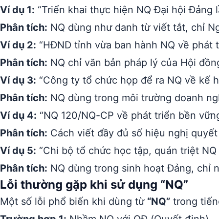
Ví dụ 1:
“Triển khai thực hiện NQ Đại hội Đảng lầ
Phân tích:
NQ dùng như danh từ viết tắt, chỉ N
Ví dụ 2:
“HĐND tỉnh vừa ban hành NQ về phát tr
Phân tích:
NQ chỉ văn bản pháp lý của Hội đồn
Ví dụ 3:
“Công ty tổ chức họp để ra NQ về kế h
Phân tích:
NQ dùng trong môi trường doanh nghi
Ví dụ 4:
“NQ 120/NQ-CP về phát triển bền vữn
Phân tích:
Cách viết đầy đủ số hiệu nghị quyết
Ví dụ 5:
“Chi bộ tổ chức học tập, quán triệt NQ
Phân tích:
NQ dùng trong sinh hoạt Đảng, chỉ n
Lỗi thường gặp khi sử dụng “NQ”
Một số lỗi phổ biến khi dùng từ
“NQ”
trong tiến