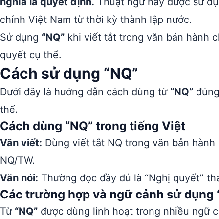
nghĩa là quyết định.
Thuật ngữ này được sử dụn
chính Việt Nam từ thời kỳ thành lập nước.
Sử dụng
“NQ”
khi viết tắt trong văn bản hành 
quyết cụ thể.
Cách sử dụng “NQ”
Dưới đây là hướng dẫn cách dùng từ
“NQ”
đúng 
thể.
Cách dùng “NQ” trong tiếng Việt
Văn viết:
Dùng viết tắt NQ trong văn bản hành 
NQ/TW.
Văn nói:
Thường đọc đầy đủ là “Nghị quyết” tha
Các trường hợp và ngữ cảnh sử dụng
Từ
“NQ”
được dùng linh hoạt trong nhiều ngữ c