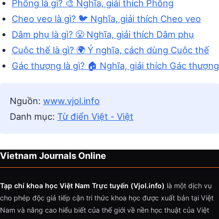
Phông là gì? 🎨 Nghĩa, giải thích Phông
Cheo veo là gì? 🐦 Nghĩa, giải thích Cheo veo
Dâm phụ là gì? 😤 Nghĩa, giải thích Dâm phụ
Cuộc thế là gì? 🌍 Ý nghĩa, cách dùng Cuộc thế
Gác thượng là gì? 🏠 Nghĩa, giải thích Gác thượng
Nguồn:
www.vjol.info
Danh mục:
Từ điển Việt - Việt
Vietnam Journals Online
Tạp chí khoa học Việt Nam Trực tuyến (Vjol.info)
là một dịch vụ
cho phép độc giả tiếp cận tri thức khoa học được xuất bản tại Việt
Nam và nâng cao hiểu biết của thế giới về nền học thuật của Việt