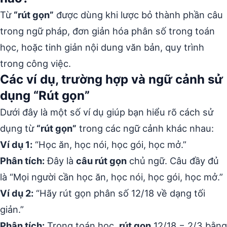
Từ
“rút gọn”
được dùng khi lược bỏ thành phần câu
trong ngữ pháp, đơn giản hóa phân số trong toán
học, hoặc tinh giản nội dung văn bản, quy trình
trong công việc.
Các ví dụ, trường hợp và ngữ cảnh sử
dụng “Rút gọn”
Dưới đây là một số ví dụ giúp bạn hiểu rõ cách sử
dụng từ
“rút gọn”
trong các ngữ cảnh khác nhau:
Ví dụ 1:
“Học ăn, học nói, học gói, học mở.”
Phân tích:
Đây là
câu rút gọn
chủ ngữ. Câu đầy đủ
là “Mọi người cần học ăn, học nói, học gói, học mở.”
Ví dụ 2:
“Hãy rút gọn phân số 12/18 về dạng tối
giản.”
Phân tích:
Trong toán học,
rút gọn
12/18 = 2/3 bằng