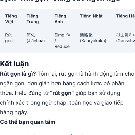
Tiếng
Tiếng
Tiếng
Tiếng Nhật
Tiếng H
Việt
Trung
Anh
Rút
简化
Simplify
簡略化
간소화하
gọn
(Jiǎnhuà)
/
(Kanryakuka)
(Gansoh
Reduce
Kết luận
Rút gọn là gì?
Tóm lại, rút gọn là hành động làm cho
ngắn gọn, đơn giản hơn bằng cách lược bỏ phần
thừa. Hiểu đúng từ
“rút gọn”
giúp bạn sử dụng
chính xác trong ngữ pháp, toán học và giao tiếp
hàng ngày.
Có thể bạn quan tâm