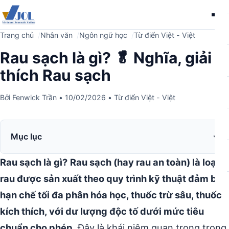
Me
Trang chủ
Nhân văn
Ngôn ngữ học
Từ điển Việt - Việt
Rau sạch là gì? 🥬 Nghĩa, giải
thích Rau sạch
Bởi
Fenwick Trần
•
10/02/2026
•
Từ điển Việt - Việt
Mục lục
Rau sạch là gì?
Rau sạch (hay rau an toàn) là loại
rau được sản xuất theo quy trình kỹ thuật đảm bảo
hạn chế tối đa phân hóa học, thuốc trừ sâu, thuốc
kích thích, với dư lượng độc tố dưới mức tiêu
chuẩn cho phép.
Đây là khái niệm quan trọng trong