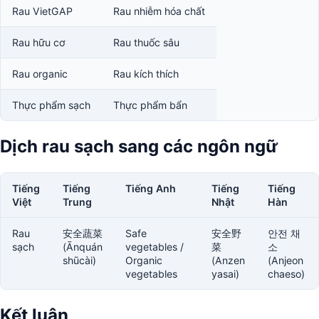
Rau VietGAP
Rau nhiễm hóa chất
Rau hữu cơ
Rau thuốc sâu
Rau organic
Rau kích thích
Thực phẩm sạch
Thực phẩm bẩn
Dịch rau sạch sang các ngôn ngữ
Tiếng
Tiếng
Tiếng Anh
Tiếng
Tiếng
Việt
Trung
Nhật
Hàn
Rau
安全蔬菜
Safe
安全野
안전 채
sạch
(Ānquán
vegetables /
菜
소
shūcài)
Organic
(Anzen
(Anjeon
vegetables
yasai)
chaeso)
Kết luận