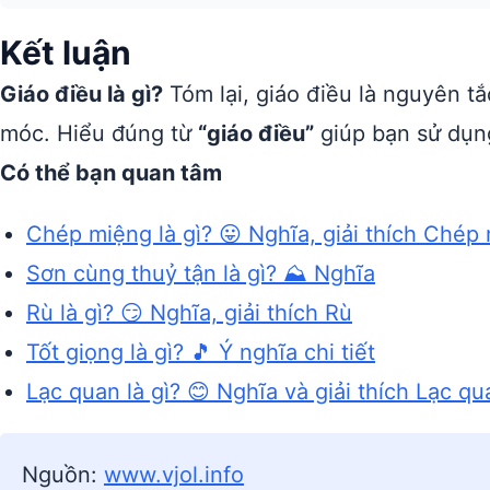
Kết luận
Giáo điều là gì?
Tóm lại, giáo điều là nguyên tắ
móc. Hiểu đúng từ
“giáo điều”
giúp bạn sử dụng
Có thể bạn quan tâm
Chép miệng là gì? 😛 Nghĩa, giải thích Chép
Sơn cùng thuỷ tận là gì? ⛰️ Nghĩa
Rù là gì? 😏 Nghĩa, giải thích Rù
Tốt giọng là gì? 🎵 Ý nghĩa chi tiết
Lạc quan là gì? 😊 Nghĩa và giải thích Lạc qu
Nguồn:
www.vjol.info