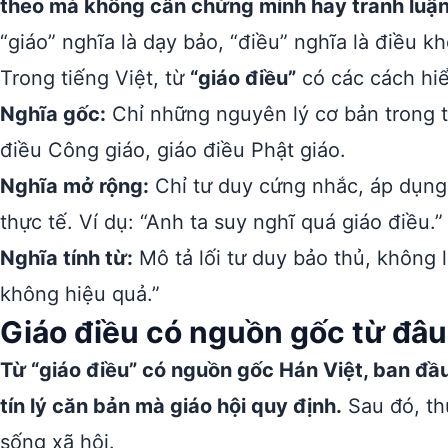
theo mà không cần chứng minh hay tranh luận
“giáo” nghĩa là dạy bảo, “điều” nghĩa là điều k
Trong tiếng Việt, từ
“giáo điều”
có các cách hiể
Nghĩa gốc:
Chỉ những nguyên lý cơ bản trong tô
điều Công giáo, giáo điều Phật giáo.
Nghĩa mở rộng:
Chỉ tư duy cứng nhắc, áp dụng
thực tế. Ví dụ: “Anh ta suy nghĩ quá giáo điều.”
Nghĩa tính từ:
Mô tả lối tư duy bảo thủ, không l
không hiệu quả.”
Giáo điều có nguồn gốc từ đâ
Từ “giáo điều” có nguồn gốc Hán Việt, ban đầu
tín lý căn bản mà giáo hội quy định.
Sau đó, th
sống xã hội.