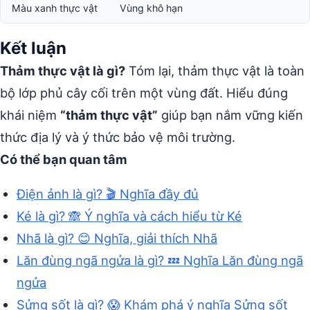
Màu xanh thực vật
Vùng khô hạn
Kết luận
Thảm thực vật là gì?
Tóm lại, thảm thực vật là toàn
bộ lớp phủ cây cối trên một vùng đất. Hiểu đúng
khái niệm
“thảm thực vật”
giúp bạn nắm vững kiến
thức địa lý và ý thức bảo vệ môi trường.
Có thể bạn quan tâm
Điện ảnh là gì? 🎬 Nghĩa đầy đủ
Ké là gì? 🙈 Ý nghĩa và cách hiểu từ Ké
Nhã là gì? 😊 Nghĩa, giải thích Nhã
Lăn đùng ngã ngửa là gì? 💤 Nghĩa Lăn đùng ngã
ngửa
Sửng sốt là gì? 😱 Khám phá ý nghĩa Sửng sốt