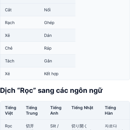
Cắt
Nối
Rạch
Ghép
Xẻ
Dán
Chẻ
Ráp
Tách
Gắn
Xé
Kết hợp
Dịch “Rọc” sang các ngôn ngữ
Tiếng
Tiếng
Tiếng
Tiếng Nhật
Tiếng
Việt
Trung
Anh
Hàn
Rọc
切开
Slit /
切り開く
자르다