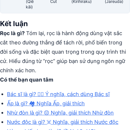
(Qiē
Cut
(Kirihiraku)
(Jareuda)
kāi)
Kết luận
Rọc là gì?
Tóm lại, rọc là hành động dùng vật sắc
cắt theo đường thẳng để tách rời, phổ biến trong
đời sống và đặc biệt quan trọng trong quy trình thi
cử. Hiểu đúng từ “rọc” giúp bạn sử dụng ngôn ngữ
chính xác hơn.
Có thể bạn quan tâm
Bác sĩ là gì? 👨‍⚕️ Ý nghĩa, cách dùng Bác sĩ
Ấp là gì? 🏘️ Nghĩa Ấp, giải thích
Nhừ đòn là gì? 😔 Nghĩa, giải thích Nhừ đòn
Nước độc là gì? ☠️ Nghĩa, giải thích Nước độc