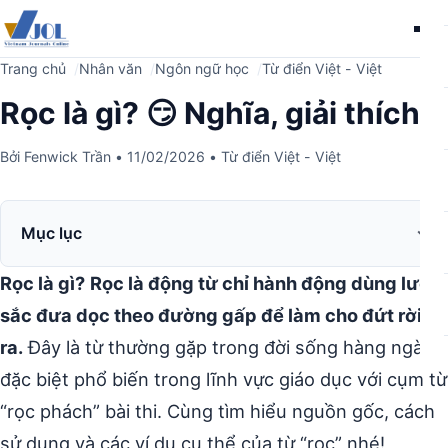
Me
Trang chủ
Nhân văn
Ngôn ngữ học
Từ điển Việt - Việt
Rọc là gì? 😏 Nghĩa, giải thích
Bởi
Fenwick Trần
•
11/02/2026
•
Từ điển Việt - Việt
Mục lục
Rọc là gì?
Rọc là động từ chỉ hành động dùng lưỡi
sắc đưa dọc theo đường gấp để làm cho đứt rời
ra.
Đây là từ thường gặp trong đời sống hàng ngày,
đặc biệt phổ biến trong lĩnh vực giáo dục với cụm từ
“rọc phách” bài thi. Cùng tìm hiểu nguồn gốc, cách
sử dụng và các ví dụ cụ thể của từ “rọc” nhé!