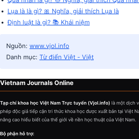
Quả nhân là gì? 🌰 Nghĩa, giải thích Quả nhâ
Lụa là là gì? 🎀 Nghĩa, giải thích Lụa là
Định luật là gì? 📚 Khái niệm
Nguồn:
www.vjol.info
Danh mục:
Từ điển Việt - Việt
Vietnam Journals Online
Tạp chí khoa học Việt Nam Trực tuyến (Vjol.info)
là một dịch 
phép độc giả tiếp cận tri thức khoa học được xuất bản tại Việt 
nâng cao hiểu biết của thế giới về nền học thuật của Việt Nam.
Bộ phận hỗ trợ: