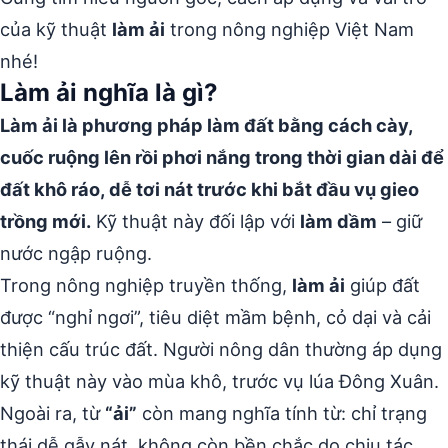
của kỹ thuật
làm ải
trong nông nghiệp Việt Nam
nhé!
Làm ải nghĩa là gì?
Làm ải là phương pháp làm đất bằng cách cày,
cuốc ruộng lên rồi phơi nắng trong thời gian dài để
đất khô ráo, dễ tơi nát trước khi bắt đầu vụ gieo
trồng mới.
Kỹ thuật này đối lập với
làm dầm
– giữ
nước ngập ruộng.
Trong nông nghiệp truyền thống,
làm ải
giúp đất
được “nghỉ ngơi”, tiêu diệt mầm bệnh, cỏ dại và cải
thiện cấu trúc đất. Người nông dân thường áp dụng
kỹ thuật này vào mùa khô, trước vụ lúa Đông Xuân.
Ngoài ra, từ
“ải”
còn mang nghĩa tính từ: chỉ trạng
thái dễ gẫy nát, không còn bền chắc do chịu tác