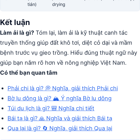
tián)
drying
Kết luận
Làm ải là gì?
Tóm lại, làm ải là kỹ thuật canh tác
truyền thống giúp đất khô tơi, diệt cỏ dại và mầm
bệnh trước vụ gieo trồng. Hiểu đúng thuật ngữ này
giúp bạn nắm rõ hơn về nông nghiệp Việt Nam.
Có thể bạn quan tâm
Phải chi là gì? 💭 Nghĩa, giải thích Phải chi
Bờ lu dông là gì? 🏔️ Ý nghĩa Bờ lu dông
Túi du lịch là gì? 🎒 Nghĩa chi tiết
Bái tạ là gì? 🙏 Nghĩa và giải thích Bái tạ
Qua lại là gì? 🔄 Nghĩa, giải thích Qua lại