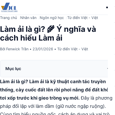
Me
Trang chủ
Nhân văn
Ngôn ngữ học
Từ điển Việt - Việt
Làm ải là gì? 🌾 Ý nghĩa và
cách hiểu Làm ải
Bởi
Fenwick Trần
•
23/01/2026
•
Từ điển Việt - Việt
Mục lục
Làm ải là gì?
Làm ải là kỹ thuật canh tác truyền
thống, cày cuốc đất lên rồi phơi nắng để đất khô,
tơi xốp trước khi gieo trồng vụ mới.
Đây là phương
pháp đối lập với làm dầm (giữ nước ngập ruộng).
Cùng tìm hiểu nguồn gốc, cách áp dụng và vai trò