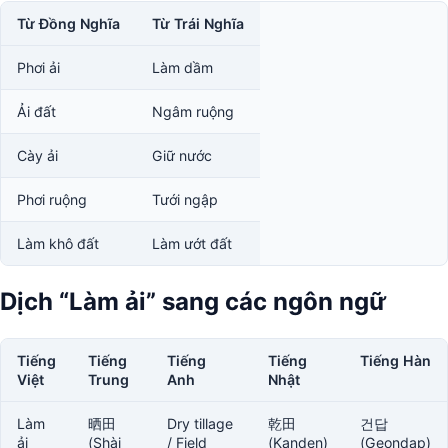
Từ Đồng Nghĩa
Từ Trái Nghĩa
Phơi ải
Làm dầm
Ải đất
Ngâm ruộng
Cày ải
Giữ nước
Phơi ruộng
Tưới ngập
Làm khô đất
Làm ướt đất
Dịch “Làm ải” sang các ngôn ngữ
Tiếng
Tiếng
Tiếng
Tiếng
Tiếng Hàn
Việt
Trung
Anh
Nhật
Làm
晒田
Dry tillage
乾田
건답
ải
(Shài
/ Field
(Kanden)
(Geondap)