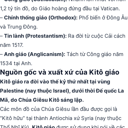
1,2 tỷ tín đồ, do Giáo hoàng đứng đầu tại Vatican.
–
Chính thống giáo (Orthodox):
Phổ biến ở Đông Âu
và Trung Đông.
–
Tin lành (Protestantism):
Ra đời từ cuộc Cải cách
năm 1517.
–
Anh giáo (Anglicanism):
Tách từ Công giáo năm
1534 tại Anh.
Nguồn gốc và xuất xứ của Kitô giáo
Kitô giáo ra đời vào thế kỷ thứ nhất tại vùng
Palestine (nay thuộc Israel), dưới thời Đế quốc La
Mã, do Chúa Giêsu Kitô sáng lập.
Các môn đồ của Chúa Giêsu lần đầu được gọi là
“Kitô hữu” tại thành Antiochia xứ Syria (nay thuộc
Thổ Nhĩ Kỳ).
Kitô giáo
được sử dụng khi nói về các