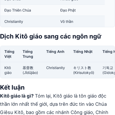
Đạo Thiên Chúa
Đạo Phật
Christianity
Vô thần
Dịch Kitô giáo sang các ngôn ngữ
Tiếng
Tiếng
Tiếng Anh
Tiếng Nhật
Tiếng 
Việt
Trung
Kitô
基督教
Christianity
キリスト教
기독교
giáo
(Jīdūjiào)
(Kirisutokyō)
(Gidok
Kết luận
Kitô giáo là gì?
Tóm lại, Kitô giáo là tôn giáo độc
thần lớn nhất thế giới, dựa trên đức tin vào Chúa
Giêsu Kitô, bao gồm các nhánh Công giáo, Chính