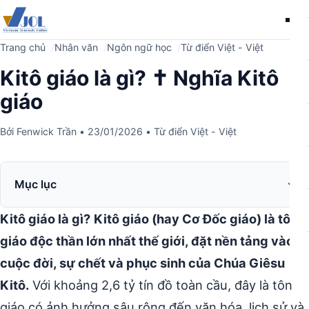
Me
Trang chủ
Nhân văn
Ngôn ngữ học
Từ điển Việt - Việt
Kitô giáo là gì? ✝️ Nghĩa Kitô
giáo
Bởi
Fenwick Trần
•
23/01/2026
•
Từ điển Việt - Việt
Mục lục
Kitô giáo là gì?
Kitô giáo (hay Cơ Đốc giáo) là tôn
giáo độc thần lớn nhất thế giới, đặt nền tảng vào
cuộc đời, sự chết và phục sinh của Chúa Giêsu
Kitô.
Với khoảng 2,6 tỷ tín đồ toàn cầu, đây là tôn
giáo có ảnh hưởng sâu rộng đến văn hóa, lịch sử và