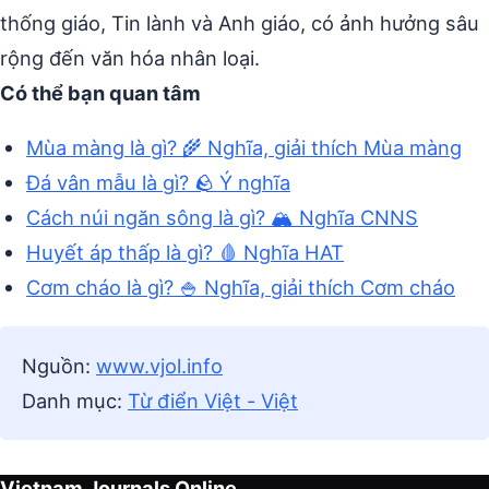
thống giáo, Tin lành và Anh giáo, có ảnh hưởng sâu
rộng đến văn hóa nhân loại.
Có thể bạn quan tâm
Mùa màng là gì? 🌾 Nghĩa, giải thích Mùa màng
Đá vân mẫu là gì? 🪨 Ý nghĩa
Cách núi ngăn sông là gì? 🏔️ Nghĩa CNNS
Huyết áp thấp là gì? 🩸 Nghĩa HAT
Cơm cháo là gì? 🍚 Nghĩa, giải thích Cơm cháo
Nguồn:
www.vjol.info
Danh mục:
Từ điển Việt - Việt
Vietnam Journals Online