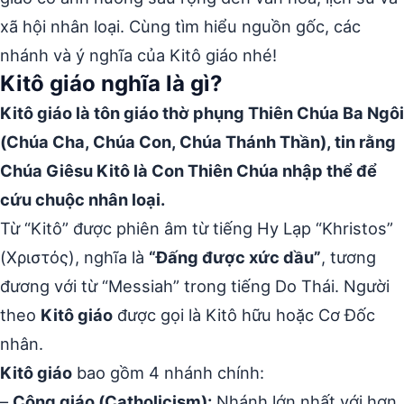
xã hội nhân loại. Cùng tìm hiểu nguồn gốc, các
nhánh và ý nghĩa của Kitô giáo nhé!
Kitô giáo nghĩa là gì?
Kitô giáo là tôn giáo thờ phụng Thiên Chúa Ba Ngôi
(Chúa Cha, Chúa Con, Chúa Thánh Thần), tin rằng
Chúa Giêsu Kitô là Con Thiên Chúa nhập thể để
cứu chuộc nhân loại.
Từ “Kitô” được phiên âm từ tiếng Hy Lạp “Khristos”
(Χριστός), nghĩa là
“Đấng được xức dầu”
, tương
đương với từ “Messiah” trong tiếng Do Thái. Người
theo
Kitô giáo
được gọi là Kitô hữu hoặc Cơ Đốc
nhân.
Kitô giáo
bao gồm 4 nhánh chính:
–
Công giáo (Catholicism):
Nhánh lớn nhất với hơn