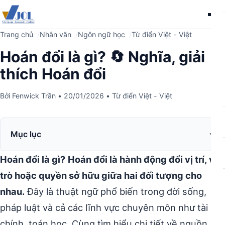
Me
Trang chủ
Nhân văn
Ngôn ngữ học
Từ điển Việt - Việt
Hoán đổi là gì? 🔄 Nghĩa, giải
thích Hoán đổi
Bởi
Fenwick Trần
•
20/01/2026
•
Từ điển Việt - Việt
Mục lục
Hoán đổi là gì?
Hoán đổi là hành động đổi vị trí, vai
trò hoặc quyền sở hữu giữa hai đối tượng cho
nhau.
Đây là thuật ngữ phổ biến trong đời sống,
pháp luật và cả các lĩnh vực chuyên môn như tài
chính, toán học. Cùng tìm hiểu chi tiết về nguồn