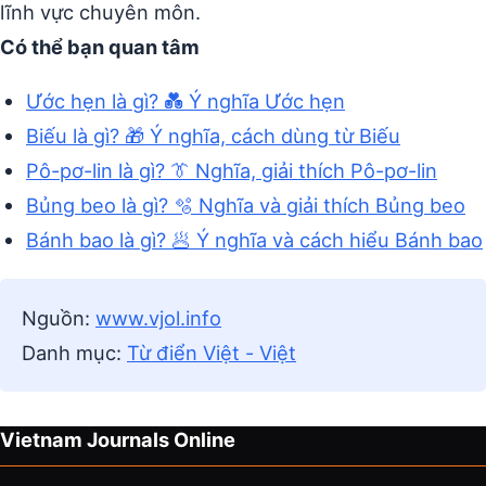
lĩnh vực chuyên môn.
Có thể bạn quan tâm
Ước hẹn là gì? 💑 Ý nghĩa Ước hẹn
Biếu là gì? 🎁 Ý nghĩa, cách dùng từ Biếu
Pô-pơ-lin là gì? 👔 Nghĩa, giải thích Pô-pơ-lin
Bủng beo là gì? 🫧 Nghĩa và giải thích Bủng beo
Bánh bao là gì? 🥟 Ý nghĩa và cách hiểu Bánh bao
Nguồn:
www.vjol.info
Danh mục:
Từ điển Việt - Việt
Vietnam Journals Online