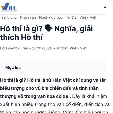
Me
Trang chủ
Nhân văn
Ngôn ngữ học
Từ điển Việt - Việt
Hồ thỉ là gì? 🗣️ Nghĩa, giải
thích Hồ thỉ
Bởi
Fenwick Trần
•
20/01/2026
•
Từ điển Việt - Việt
Mục lục
Hồ thỉ là gì?
Hồ thỉ là từ Hán Việt chỉ cung và tên,
biểu tượng cho vũ khí chiến đấu và tinh thần
thượng võ trong văn hóa cổ đại.
Đây là khái niệm
xuất hiện nhiều trong thơ văn cổ điển, điển tích và
thiên văn học phương Đông. Cùng tìm hiểu nguồn