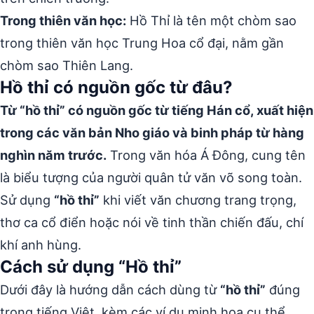
Trong thiên văn học:
Hồ Thỉ là tên một chòm sao
trong thiên văn học Trung Hoa cổ đại, nằm gần
chòm sao Thiên Lang.
Hồ thỉ có nguồn gốc từ đâu?
Từ “hồ thỉ” có nguồn gốc từ tiếng Hán cổ, xuất hiện
trong các văn bản Nho giáo và binh pháp từ hàng
nghìn năm trước.
Trong văn hóa Á Đông, cung tên
là biểu tượng của người quân tử văn võ song toàn.
Sử dụng
“hồ thỉ”
khi viết văn chương trang trọng,
thơ ca cổ điển hoặc nói về tinh thần chiến đấu, chí
khí anh hùng.
Cách sử dụng “Hồ thỉ”
Dưới đây là hướng dẫn cách dùng từ
“hồ thỉ”
đúng
trong tiếng Việt, kèm các ví dụ minh họa cụ thể.