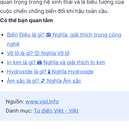
quan trọng trong hệ sinh thái và là biểu tượng của
cuộc chiến chống biến đổi khí hậu toàn cầu.
Có thể bạn quan tâm
Biến Điệu là gì? 📻 Nghĩa, giải thích trong công
nghệ
Vỡ lở là gì? 😔 Nghĩa Vỡ lở
In kim là gì? 🖨️ Nghĩa và giải thích In kim
Hydroxide là gì? 🧪 Nghĩa Hydroxide
Âm sắc là gì? 🎵 Nghĩa Âm sắc
Nguồn:
www.vjol.info
Danh mục:
Từ điển Việt - Việt