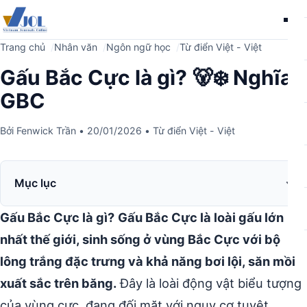
Me
Trang chủ
Nhân văn
Ngôn ngữ học
Từ điển Việt - Việt
Gấu Bắc Cực là gì? 🐻‍❄️ Nghĩa
GBC
Bởi
Fenwick Trần
•
20/01/2026
•
Từ điển Việt - Việt
Mục lục
Gấu Bắc Cực là gì?
Gấu Bắc Cực là loài gấu lớn
nhất thế giới, sinh sống ở vùng Bắc Cực với bộ
lông trắng đặc trưng và khả năng bơi lội, săn mồi
xuất sắc trên băng.
Đây là loài động vật biểu tượng
của vùng cực, đang đối mặt với nguy cơ tuyệt