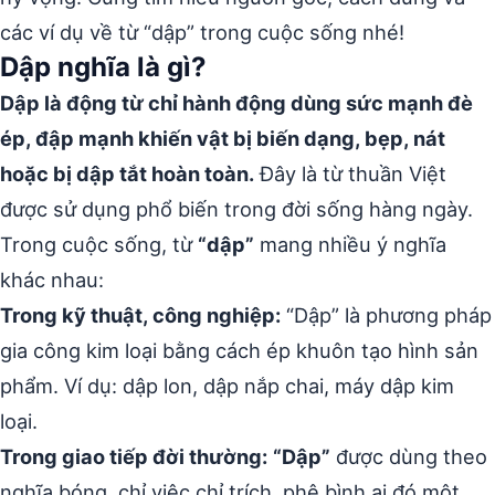
các ví dụ về từ “dập” trong cuộc sống nhé!
Dập nghĩa là gì?
Dập là động từ chỉ hành động dùng sức mạnh đè
ép, đập mạnh khiến vật bị biến dạng, bẹp, nát
hoặc bị dập tắt hoàn toàn.
Đây là từ thuần Việt
được sử dụng phổ biến trong đời sống hàng ngày.
Trong cuộc sống, từ
“dập”
mang nhiều ý nghĩa
khác nhau:
Trong kỹ thuật, công nghiệp:
“Dập” là phương pháp
gia công kim loại bằng cách ép khuôn tạo hình sản
phẩm. Ví dụ: dập lon, dập nắp chai, máy dập kim
loại.
Trong giao tiếp đời thường:
“Dập”
được dùng theo
nghĩa bóng, chỉ việc chỉ trích, phê bình ai đó một