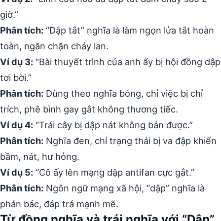
giờ.”
Phân tích:
“Dập tắt” nghĩa là làm ngọn lửa tắt hoàn
toàn, ngăn chặn cháy lan.
Ví dụ 3:
“Bài thuyết trình của anh ấy bị hội đồng dập
tơi bời.”
Phân tích:
Dùng theo nghĩa bóng, chỉ việc bị chỉ
trích, phê bình gay gắt không thương tiếc.
Ví dụ 4:
“Trái cây bị dập nát không bán được.”
Phân tích:
Nghĩa đen, chỉ trạng thái bị va đập khiến
bầm, nát, hư hỏng.
Ví dụ 5:
“Cô ấy lên mạng dập antifan cực gắt.”
Phân tích:
Ngôn ngữ mạng xã hội, “dập” nghĩa là
phản bác, đáp trả mạnh mẽ.
Từ đồng nghĩa và trái nghĩa với “Dập”