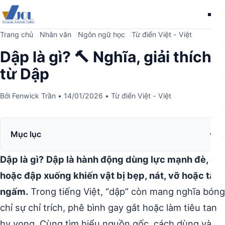
Me
Trang chủ
Nhân văn
Ngôn ngữ học
Từ điển Việt - Việt
Dập là gì? 🔨 Nghĩa, giải thích
từ Dập
Bởi
Fenwick Trần
•
14/01/2026
•
Từ điển Việt - Việt
Mục lục
Dập là gì?
Dập là hành động dùng lực mạnh đè, ép
hoặc đập xuống khiến vật bị bẹp, nát, vỡ hoặc tắt
ngấm.
Trong tiếng Việt, “dập” còn mang nghĩa bóng
chỉ sự chỉ trích, phê bình gay gắt hoặc làm tiêu tan
hy vọng. Cùng tìm hiểu nguồn gốc, cách dùng và