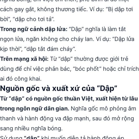
cách gay gắt, không thương tiếc. Ví dụ: “Bị dập tơi
bời”, “dập cho tơi tả”.
Trong ngữ cảnh dập lửa:
“Dập” nghĩa là làm tắt
ngọn lửa, ngăn không cho cháy lan. Ví dụ: “Dập lửa
kịp thời”, “dập tắt đám cháy”.
Trên mạng xã hội:
Từ “dập” thường được giới trẻ
dùng để chỉ việc phản bác, “bóc phốt” hoặc chỉ trích
ai đó công khai.
Nguồn gốc và xuất xứ của “Dập”
Từ “dập” có nguồn gốc thuần Việt, xuất hiện từ lâu
trong ngôn ngữ dân gian.
Nghĩa gốc mô phỏng âm
thanh và hành động va đập mạnh, sau đó mở rộng
sang nhiều nghĩa bóng.
Sử dụng
“dập”
khi muốn diễn tả hành động ép