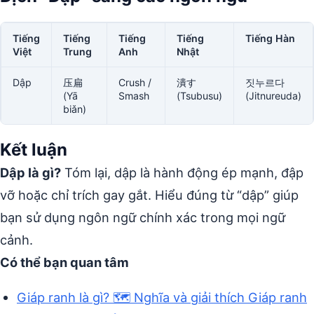
Tiếng
Tiếng
Tiếng
Tiếng
Tiếng Hàn
Việt
Trung
Anh
Nhật
Dập
压扁
Crush /
潰す
짓누르다
(Yā
Smash
(Tsubusu)
(Jitnureuda)
biǎn)
Kết luận
Dập là gì?
Tóm lại, dập là hành động ép mạnh, đập
vỡ hoặc chỉ trích gay gắt. Hiểu đúng từ “dập” giúp
bạn sử dụng ngôn ngữ chính xác trong mọi ngữ
cảnh.
Có thể bạn quan tâm
Giáp ranh là gì? 🗺️ Nghĩa và giải thích Giáp ranh