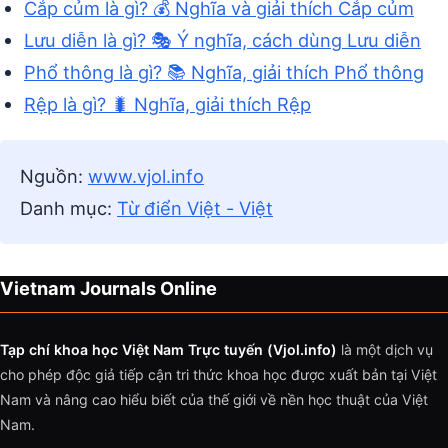
Cắp củm là gì? 💰 Nghĩa và giải thích Cắp củm
Lưu diễn là gì? 🎭 Ý nghĩa, cách dùng Lưu diễn
Phổ thông là gì? 📚 Nghĩa, giải thích Phổ thông
Rệp là gì? 🐛 Nghĩa, giải thích Rệp
Nguồn:
www.vjol.info
Danh mục:
Từ điển Việt - Việt
Vietnam Journals Online
Tạp chí khoa học Việt Nam Trực tuyến (Vjol.info)
là một dịch vụ
cho phép độc giả tiếp cận tri thức khoa học được xuất bản tại Việt
Nam và nâng cao hiểu biết của thế giới về nền học thuật của Việt
Nam.