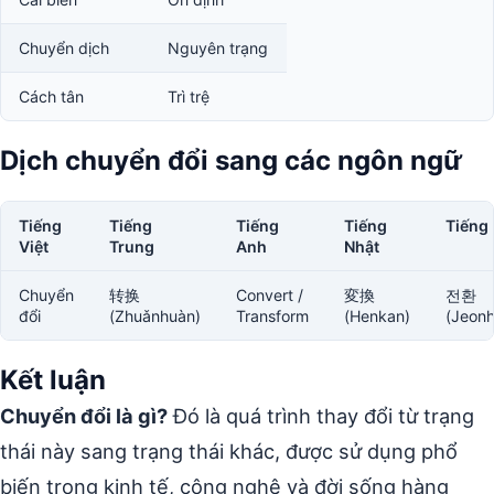
Chuyển dịch
Nguyên trạng
Cách tân
Trì trệ
Dịch chuyển đổi sang các ngôn ngữ
Tiếng
Tiếng
Tiếng
Tiếng
Tiếng
Việt
Trung
Anh
Nhật
Chuyển
转换
Convert /
変換
전환
đổi
(Zhuǎnhuàn)
Transform
(Henkan)
(Jeon
Kết luận
Chuyển đổi là gì?
Đó là quá trình thay đổi từ trạng
thái này sang trạng thái khác, được sử dụng phổ
biến trong kinh tế, công nghệ và đời sống hàng