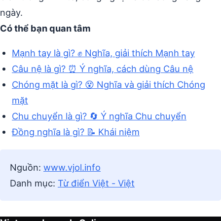
ngày.
Có thể bạn quan tâm
Mạnh tay là gì? ✊ Nghĩa, giải thích Mạnh tay
Câu nệ là gì? ⏰ Ý nghĩa, cách dùng Câu nệ
Chóng mặt là gì? 😵 Nghĩa và giải thích Chóng
mặt
Chu chuyển là gì? 🔄 Ý nghĩa Chu chuyển
Đồng nghĩa là gì? 📝 Khái niệm
Nguồn:
www.vjol.info
Danh mục:
Từ điển Việt - Việt