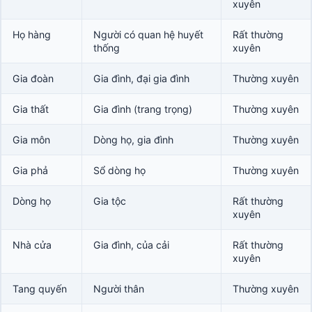
xuyên
Họ hàng
Người có quan hệ huyết
Rất thường
thống
xuyên
Gia đoàn
Gia đình, đại gia đình
Thường xuyên
Gia thất
Gia đình (trang trọng)
Thường xuyên
Gia môn
Dòng họ, gia đình
Thường xuyên
Gia phả
Sổ dòng họ
Thường xuyên
Dòng họ
Gia tộc
Rất thường
xuyên
Nhà cửa
Gia đình, của cải
Rất thường
xuyên
Tang quyến
Người thân
Thường xuyên