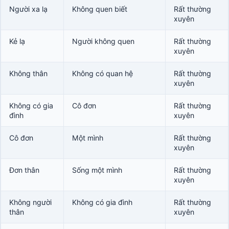
Người xa lạ
Không quen biết
Rất thường
xuyên
Kẻ lạ
Người không quen
Rất thường
xuyên
Không thân
Không có quan hệ
Rất thường
xuyên
Không có gia
Cô đơn
Rất thường
đình
xuyên
Cô đơn
Một mình
Rất thường
xuyên
Đơn thân
Sống một mình
Rất thường
xuyên
Không người
Không có gia đình
Rất thường
thân
xuyên