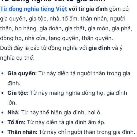
Từ đồng nghĩa tiếng Việt
với từ gia đình
gồm có
gia quyến, gia tộc, nhà, tổ ấm, thân nhân, người
thân, họ hàng, gia đoàn, gia thất, gia môn, gia phả,
dòng họ, nhà cửa, tang quyến, thân quyến.
Dưới đây là các từ đồng nghĩa với
gia đình
và ý
nghĩa cụ thể:
Gia quyến:
Từ này diễn tả người thân trong gia
đình.
Gia tộc:
Từ này mang nghĩa dòng họ, gia đình
lớn.
Nhà:
Từ này thể hiện gia đình, nơi ở.
Tổ ấm:
Từ này diễn tả gia đình ấm áp.
Thân nhân:
Từ này chỉ người thân trong gia đình.