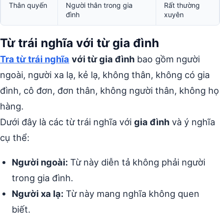
Thân quyến
Người thân trong gia
Rất thường
đình
xuyên
Từ trái nghĩa với từ gia đình
Tra từ trái nghĩa
với từ gia đình
bao gồm người
ngoài, người xa lạ, kẻ lạ, không thân, không có gia
đình, cô đơn, đơn thân, không người thân, không họ
hàng.
Dưới đây là các từ trái nghĩa với
gia đình
và ý nghĩa
cụ thể:
Người ngoài:
Từ này diễn tả không phải người
trong gia đình.
Người xa lạ:
Từ này mang nghĩa không quen
biết.