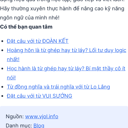
Hãy thường xuyên thực hành để nâng cao kỹ năng
ngôn ngữ của mình nhé!
Có thể bạn quan tâm
Đặt câu với từ ĐOÀN KẾT
Hoàng hôn là từ ghép hay từ láy? Lối tư duy logic
nhất!
Học hành là từ ghép hay từ láy? Bí mật thầy cô ít
nói!
Từ đồng nghĩa và trái nghĩa với từ Lo Lắng
Đặt câu với từ VUI SƯỚNG
Nguồn:
www.vjol.info
Danh mục:
Blog