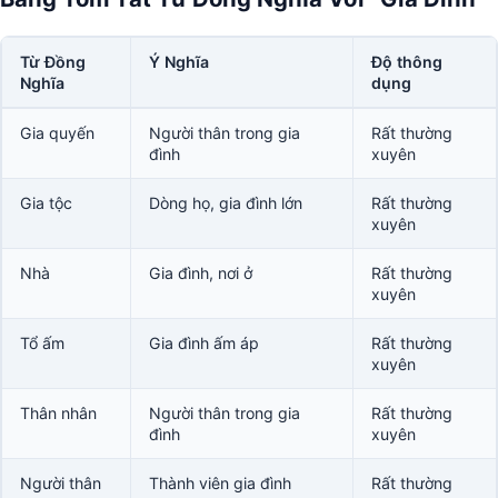
Từ Đồng
Ý Nghĩa
Độ thông
Nghĩa
dụng
Gia quyến
Người thân trong gia
Rất thường
đình
xuyên
Gia tộc
Dòng họ, gia đình lớn
Rất thường
xuyên
Nhà
Gia đình, nơi ở
Rất thường
xuyên
Tổ ấm
Gia đình ấm áp
Rất thường
xuyên
Thân nhân
Người thân trong gia
Rất thường
đình
xuyên
Người thân
Thành viên gia đình
Rất thường