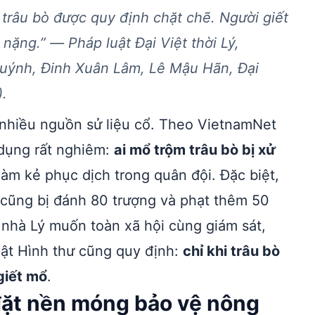
 trâu bò được quy định chặt chẽ. Người giết
 nặng.” — Pháp luật Đại Việt thời Lý,
 Quýnh, Đinh Xuân Lâm, Lê Mậu Hãn,
Đại
).
 nhiều nguồn sử liệu cổ. Theo VietnamNet
 dụng rất nghiêm:
ai mổ trộm trâu bò bị xử
làm kẻ phục dịch trong quân đội. Đặc biệt,
cũng bị đánh 80 trượng và phạt thêm 50
nhà Lý muốn toàn xã hội cùng giám sát,
uật Hình thư cũng quy định:
chỉ khi trâu bò
giết mổ
.
đặt nền móng bảo vệ nông