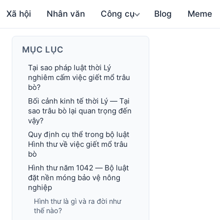
Xã hội
Nhân văn
Công cụ
Blog
Meme
MỤC LỤC
Tại sao pháp luật thời Lý
nghiêm cấm việc giết mổ trâu
bò?
Bối cảnh kinh tế thời Lý — Tại
sao trâu bò lại quan trọng đến
vậy?
Quy định cụ thể trong bộ luật
Hình thư về việc giết mổ trâu
bò
Hình thư năm 1042 — Bộ luật
đặt nền móng bảo vệ nông
nghiệp
Hình thư là gì và ra đời như
thế nào?