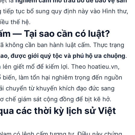
iệt là
nghiêm cấm mổ trâu bò để bảo vệ sản
 tiếp tục bổ sung quy định này vào Hình thư,
iều thế hệ.
ấm — Tại sao cần có luật?
 đã không cần ban hành luật cấm. Thực trạng
á cao, được giới quý tộc và phú hộ ưa chuộng
.
 lén giết mổ để kiếm lợi. Theo hoatieu.vn,
hổ biến, làm tổn hại nghiêm trọng đến nguồn
ải chuyển từ khuyến khích đạo đức sang
ơ chế giám sát cộng đồng để bịt kẽ hở.
ua các thời kỳ lịch sử Việt
t Nam có lệnh cấm tương tự. Điều này chứng