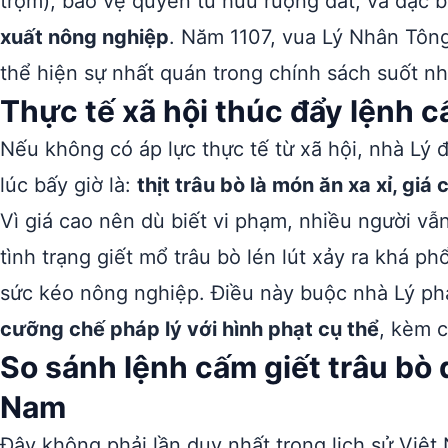
trộm), bảo vệ quyền tư hữu ruộng đất, và đặc b
xuất nông nghiệp
. Năm 1107, vua Lý Nhân Tông
thể hiện sự nhất quán trong chính sách suốt nh
Thực tế xã hội thúc đẩy lệnh c
Nếu không có áp lực thực tế từ xã hội, nhà Lý
lúc bấy giờ là:
thịt trâu bò là món ăn xa xỉ, gi
Vì giá cao nên dù biết vi phạm, nhiều người vẫn
tình trạng giết mổ trâu bò lén lút xảy ra khá p
sức kéo nông nghiệp. Điều này buộc nhà Lý ph
cưỡng chế pháp lý với hình phạt cụ thể
, kèm c
So sánh lệnh cấm giết trâu bò q
Nam
Đây không phải lần duy nhất trong lịch sử Việ