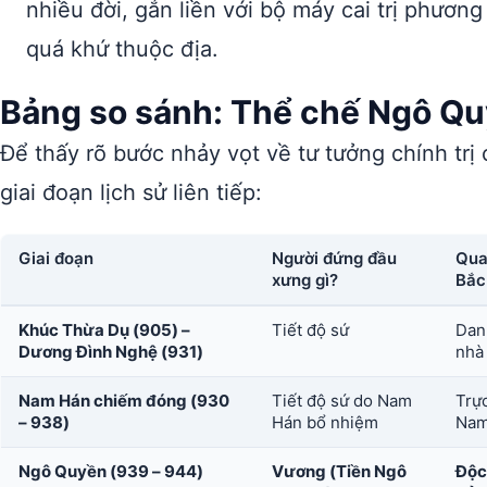
nhiều đời, gắn liền với bộ máy cai trị phươn
quá khứ thuộc địa.
Bảng so sánh: Thể chế Ngô Quy
Để thấy rõ bước nhảy vọt về tư tưởng chính tr
giai đoạn lịch sử liên tiếp:
Giai đoạn
Người đứng đầu
Qua
xưng gì?
Bắc
Khúc Thừa Dụ (905) –
Tiết độ sứ
Dan
Dương Đình Nghệ (931)
nhà 
Nam Hán chiếm đóng (930
Tiết độ sứ do Nam
Trực
– 938)
Hán bổ nhiệm
Nam
Ngô Quyền (939 – 944)
Vương (Tiền Ngô
Độc 