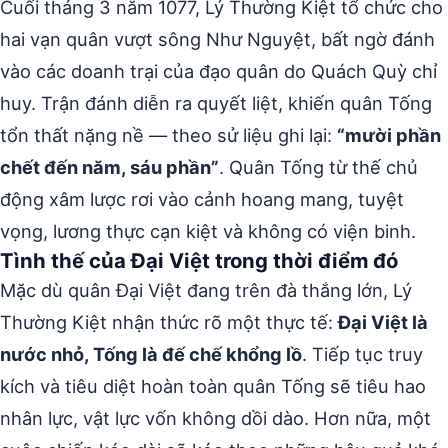
Cuối tháng 3 năm 1077, Lý Thường Kiệt tổ chức cho
hai vạn quân vượt sông Như Nguyệt, bất ngờ đánh
vào các doanh trại của đạo quân do Quách Quỳ chỉ
huy. Trận đánh diễn ra quyết liệt, khiến quân Tống
tổn thất nặng nề — theo sử liệu ghi lại:
“mười phần
chết đến năm, sáu phần”
. Quân Tống từ thế chủ
động xâm lược rơi vào cảnh hoang mang, tuyệt
vọng, lương thực cạn kiệt và không có viện binh.
Tình thế của Đại Việt trong thời điểm đó
Mặc dù quân Đại Việt đang trên đà thắng lớn, Lý
Thường Kiệt nhận thức rõ một thực tế:
Đại Việt là
nước nhỏ, Tống là đế chế khổng lồ
. Tiếp tục truy
kích và tiêu diệt hoàn toàn quân Tống sẽ tiêu hao
nhân lực, vật lực vốn không dồi dào. Hơn nữa, một