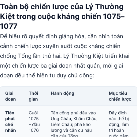
Toàn bộ chiến lược của Lý Thường
Kiệt trong cuộc kháng chiến 1075–
1077
Để hiểu rõ quyết định giảng hòa, cần nhìn toàn
cảnh chiến lược xuyên suốt cuộc kháng chiến
chống Tống lần thứ hai. Lý Thường Kiệt triển khai
một chiến lược ba giai đoạn nhất quán, mỗi giai
đoạn đều thể hiện tư duy chủ động:
Giai
Thời
Hành động
Mục tiêu
đoạn
gian
chiến lược
Tiên
Cuối
Tấn công phủ đầu vào
Đẩy địch
phát
1075
Ung Châu, Khâm Châu,
vào thế bị
chế
– đầu
Liêm Châu; phá kho
động, làm
nhân
1076
lương và căn cứ hậu
trì hoãn
cần của Tống
cuộc xâm