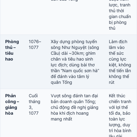
lược, tranh
thủ thời
gian chuẩn
bị phòng
thủ
Phòng
1076–
Xây dựng phòng tuyến
Làm địch
thủ –
1077
sông Như Nguyệt (sông
lâm vào
tiêu
Cầu) dài ~30km; ghìm
thế sức
hao
chân và tiêu hao sinh
cùng lực
lực địch; dùng bài thơ
kiệt, không
thần “Nam quốc sơn hà”
thể tiến lẫn
để đánh vào tâm lý
không thể
quân Tống
rút
Phản
Cuối
Vượt sông đánh tan đại
Kết thúc
công –
tháng
bản doanh quân Tống;
chiến tranh
giảng
3,
chủ động đề nghị giảng
với lợi thế
hòa
1077
hòa khi địch hoang
tối đa, bảo
mang nhất
toàn lực
lượng, duy
trì hòa bình
lâu dài