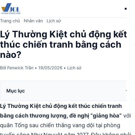
Me
Trang chủ
Nhân văn
Lịch sử
Lý Thường Kiệt chủ động kết
thúc chiến tranh bằng cách
nào?
Bởi
Fenwick Trần
•
19/05/2026
•
Lịch sử
Mục lục
Lý Thường Kiệt chủ động kết thúc chiến tranh
bằng cách thương lượng, đề nghị “giảng hòa”
với
quân Tống sau chiến thắng vang dội tại phòng
tuyến sông Như Nguyệt năm 1077. Đây không phải