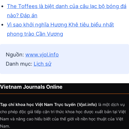
The Toffees là biệt danh của câu lạc bộ bóng đá
nào? Đáp án
Vì sao khởi nghĩa Hương Khê tiêu biểu nhất
phong trào Cần Vương
Nguồn:
www.vjol.info
Danh mục:
Lịch sử
Vietnam Journals Online
Tạp chí khoa học Việt Nam Trực tuyến (Vjol.info)
là một dịch vụ
cho phép độc giả tiếp cận tri thức khoa học được xuất bản tại Việt
Nam và nâng cao hiểu biết của thế giới về nền học thuật của Việt
Nam.