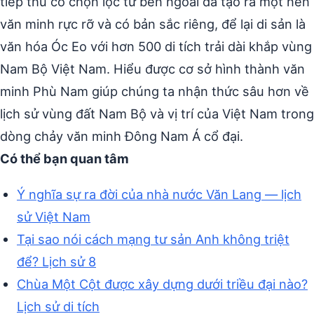
tiếp thu có chọn lọc từ bên ngoài đã tạo ra một nền
văn minh rực rỡ và có bản sắc riêng, để lại di sản là
văn hóa Óc Eo với hơn 500 di tích trải dài khắp vùng
Nam Bộ Việt Nam. Hiểu được cơ sở hình thành văn
minh Phù Nam giúp chúng ta nhận thức sâu hơn về
lịch sử vùng đất Nam Bộ và vị trí của Việt Nam trong
dòng chảy văn minh Đông Nam Á cổ đại.
Có thể bạn quan tâm
Ý nghĩa sự ra đời của nhà nước Văn Lang — lịch
sử Việt Nam
Tại sao nói cách mạng tư sản Anh không triệt
để? Lịch sử 8
Chùa Một Cột được xây dựng dưới triều đại nào?
Lịch sử di tích