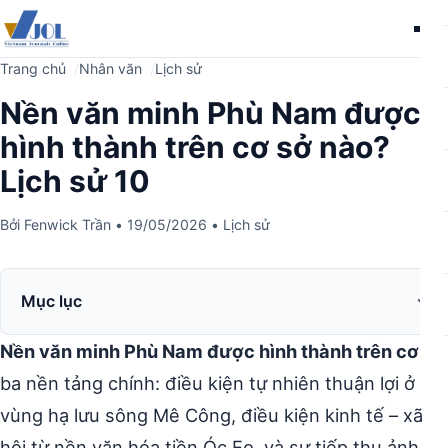
Me
Trang chủ
Nhân văn
Lịch sử
Nền văn minh Phù Nam được
hình thành trên cơ sở nào?
Lịch sử 10
Bởi
Fenwick Trần
•
19/05/2026
•
Lịch sử
Mục lục
Nền văn minh Phù Nam được hình thành trên cơ sở
ba nền tảng chính: điều kiện tự nhiên thuận lợi ở
vùng hạ lưu sông Mê Công, điều kiện kinh tế – xã
hội từ nền văn hóa tiền Óc Eo, và sự tiếp thu ảnh