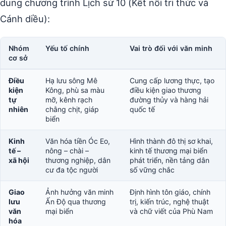
dung chương trình Lịch sử 10 (Kết nối tri thức và
Cánh diều):
Nhóm
Yếu tố chính
Vai trò đối với văn minh
cơ sở
Điều
Hạ lưu sông Mê
Cung cấp lương thực, tạo
kiện
Kông, phù sa màu
điều kiện giao thương
tự
mỡ, kênh rạch
đường thủy và hàng hải
nhiên
chằng chịt, giáp
quốc tế
biển
Kinh
Văn hóa tiền Óc Eo,
Hình thành đô thị sơ khai,
tế –
nông – chài –
kinh tế thương mại biển
xã hội
thương nghiệp, dân
phát triển, nền tảng dân
cư đa tộc người
số vững chắc
Giao
Ảnh hưởng văn minh
Định hình tôn giáo, chính
lưu
Ấn Độ qua thương
trị, kiến trúc, nghệ thuật
văn
mại biển
và chữ viết của Phù Nam
hóa