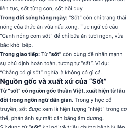
liên tục, sốt từng cơn, sốt hồi quy.
Trong đời sống hàng ngày:
“Sốt” còn chỉ trạng thái
nóng của thức ăn vừa nấu xong. Tục ngữ có câu
“Canh nóng cơm sốt” để chỉ bữa ăn tươi ngon, vừa
bắc khỏi bếp.
Trong giao tiếp:
Từ
“sốt”
còn dùng để nhấn mạnh
sự phủ định hoàn toàn, tương tự “sất”. Ví dụ:
“Chẳng có gì sốt” nghĩa là không có gì cả.
Nguồn gốc và xuất xứ của “Sốt”
Từ “sốt” có nguồn gốc thuần Việt, xuất hiện từ lâu
đời trong ngôn ngữ dân gian.
Trong y học cổ
truyền, sốt được xem là hiện tượng “nhiệt” trong cơ
thể, phản ánh sự mất cân bằng âm dương.
Sử dụng từ
“sốt”
khi nói về triệu chứng bệnh lý liên