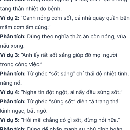
tăng thân nhiệt do bệnh.
Ví dụ 2:
“Canh nóng cơm sốt, cả nhà quây quần bên
mâm cơm ấm cúng.”
Phân tích:
Dùng theo nghĩa thức ăn còn nóng, vừa
nấu xong.
Ví dụ 3:
“Anh ấy rất sốt sắng giúp đỡ mọi người
trong công việc.”
Phân tích:
Từ ghép “sốt sắng” chỉ thái độ nhiệt tình,
năng nổ.
Ví dụ 4:
“Nghe tin đột ngột, ai nấy đều sửng sốt.”
Phân tích:
Từ ghép “sửng sốt” diễn tả trạng thái
kinh ngạc, bất ngờ.
Ví dụ 5:
“Hỏi mãi chẳng có gì sốt, đừng hỏi nữa.”
Phân tích:
Dùng để nhấn mạnh sự phủ định hoàn