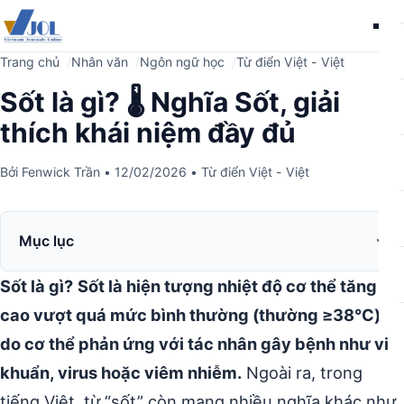
Me
Trang chủ
Nhân văn
Ngôn ngữ học
Từ điển Việt - Việt
Sốt là gì? 🌡️ Nghĩa Sốt, giải
thích khái niệm đầy đủ
Bởi
Fenwick Trần
•
12/02/2026
•
Từ điển Việt - Việt
Mục lục
Sốt là gì?
Sốt là hiện tượng nhiệt độ cơ thể tăng
cao vượt quá mức bình thường (thường ≥38°C),
do cơ thể phản ứng với tác nhân gây bệnh như vi
khuẩn, virus hoặc viêm nhiễm.
Ngoài ra, trong
tiếng Việt, từ “sốt” còn mang nhiều nghĩa khác như