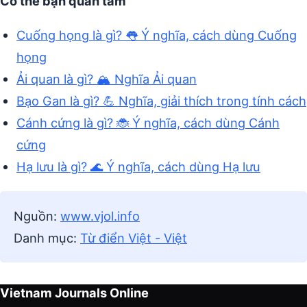
Có thể bạn quan tâm
Cuống họng là gì? 👅 Ý nghĩa, cách dùng Cuống
họng
Ải quan là gì? 🏔️ Nghĩa Ải quan
Bạo Gan là gì? 💪 Nghĩa, giải thích trong tính cách
Cánh cứng là gì? 🐞 Ý nghĩa, cách dùng Cánh
cứng
Hạ lưu là gì? 🌊 Ý nghĩa, cách dùng Hạ lưu
Nguồn:
www.vjol.info
Danh mục:
Từ điển Việt - Việt
Vietnam Journals Online