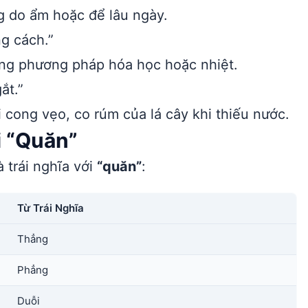
g do ẩm hoặc để lâu ngày.
g cách.”
g phương pháp hóa học hoặc nhiệt.
ắt.”
i cong vẹo, co rúm của lá cây khi thiếu nước.
i “Quăn”
 trái nghĩa với
“quăn”
:
Từ Trái Nghĩa
Thẳng
Phẳng
Duỗi