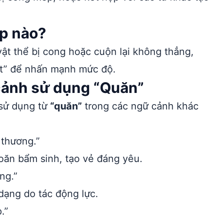
p nào?
ật thể bị cong hoặc cuộn lại không thẳng,
tít” để nhấn mạnh mức độ.
 cảnh sử dụng “Quăn”
 sử dụng từ
“quăn”
trong các ngữ cảnh khác
 thương.”
oăn bẩm sinh, tạo vẻ đáng yêu.
ng.”
 dạng do tác động lực.
.”