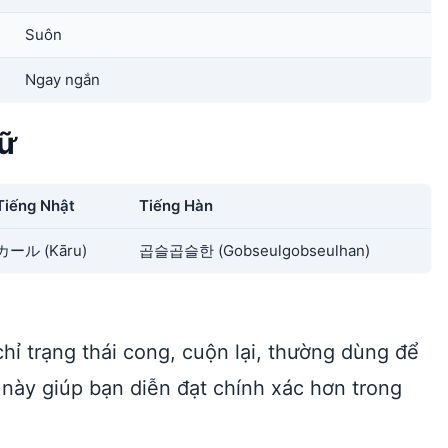
Suôn
Ngay ngắn
gữ
Tiếng Nhật
Tiếng Hàn
カール (Kāru)
곱슬곱슬한 (Gobseulgobseulhan)
chỉ trạng thái cong, cuộn lại, thường dùng để
 này giúp bạn diễn đạt chính xác hơn trong