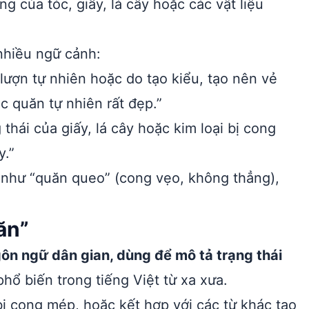
 của tóc, giấy, lá cây hoặc các vật liệu
nhiều ngữ cảnh:
 lượn tự nhiên hoặc do tạo kiểu, tạo nên vẻ
c quăn tự nhiên rất đẹp.”
thái của giấy, lá cây hoặc kim loại bị cong
y.”
 như “quăn queo” (cong vẹo, không thẳng),
ăn”
gôn ngữ dân gian, dùng để mô tả trạng thái
phổ biến trong tiếng Việt từ xa xưa.
bị cong mép, hoặc kết hợp với các từ khác tạo