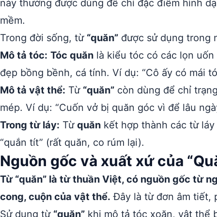
này thường được dùng để chỉ đặc điểm hình dạng
mềm.
Trong đời sống, từ
“quăn”
được sử dụng trong 
Mô tả tóc:
Tóc quăn
là kiểu tóc có các lọn uốn
đẹp bồng bềnh, cá tính. Ví dụ: “Cô ấy có mái tó
Mô tả vật thể:
Từ
“quăn”
còn dùng để chỉ trạng 
mép. Ví dụ: “Cuốn vở bị quăn góc vì để lâu ngà
Trong từ láy:
Từ
quăn
kết hợp thành các từ láy
“quắn tít” (rất quăn, co rúm lại).
Nguồn gốc và xuất xứ của “Qu
Từ “quăn” là từ thuần Việt, có nguồn gốc từ n
cong, cuộn của vật thể.
Đây là từ đơn âm tiết, 
Sử dụng từ
“quăn”
khi mô tả tóc xoăn, vật thể 