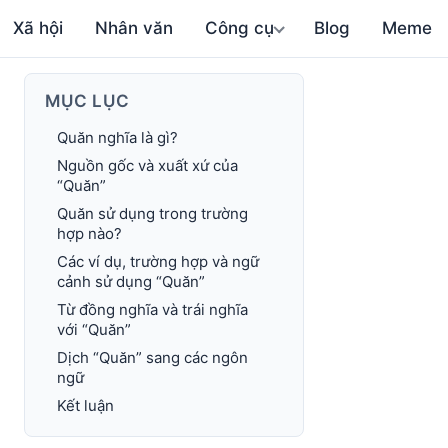
Xã hội
Nhân văn
Công cụ
Blog
Meme
MỤC LỤC
Quăn nghĩa là gì?
Nguồn gốc và xuất xứ của
“Quăn”
Quăn sử dụng trong trường
hợp nào?
Các ví dụ, trường hợp và ngữ
cảnh sử dụng “Quăn”
Từ đồng nghĩa và trái nghĩa
với “Quăn”
Dịch “Quăn” sang các ngôn
ngữ
Kết luận