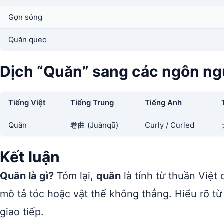
Gợn sóng
Quăn queo
Dịch “Quăn” sang các ngôn n
Tiếng Việt
Tiếng Trung
Tiếng Anh
Quăn
卷曲 (Juǎnqū)
Curly / Curled
Kết luận
Quăn là gì?
Tóm lại,
quăn
là tính từ thuần Việt 
mô tả tóc hoặc vật thể không thẳng. Hiểu rõ từ
giao tiếp.