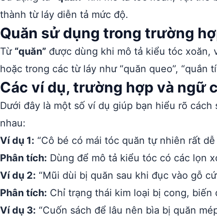
thành từ láy diễn tả mức độ.
Quăn sử dụng trong trường hợ
Từ
“quăn”
được dùng khi mô tả kiểu tóc xoăn, v
hoặc trong các từ láy như “quăn queo”, “quắn 
Các ví dụ, trường hợp và ngữ
Dưới đây là một số ví dụ giúp bạn hiểu rõ cách
nhau:
Ví dụ 1:
“Cô bé có mái tóc quăn tự nhiên rất dễ
Phân tích:
Dùng để mô tả kiểu tóc có các lọn x
Ví dụ 2:
“Mũi dùi bị quăn sau khi đục vào gỗ cứ
Phân tích:
Chỉ trạng thái kim loại bị cong, biến
Ví dụ 3:
“Cuốn sách để lâu nên bìa bị quăn mép