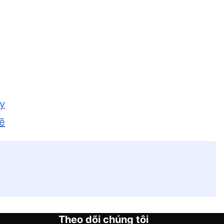
ầy
hẽ
Theo dõi chúng tôi