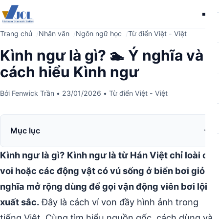
Me
Trang chủ
Nhân văn
Ngôn ngữ học
Từ điển Việt - Việt
Kình ngư là gì? 🏊 Ý nghĩa và
cách hiểu Kình ngư
Bởi
Fenwick Trần
•
23/01/2026
•
Từ điển Việt - Việt
Mục lục
Kình ngư là gì?
Kình ngư là từ Hán Việt chỉ loài cá
voi hoặc các động vật có vú sống ở biển bơi giỏi;
nghĩa mở rộng dùng để gọi vận động viên bơi lội
xuất sắc.
Đây là cách ví von đầy hình ảnh trong
tiếng Việt. Cùng tìm hiểu nguồn gốc, cách dùng và