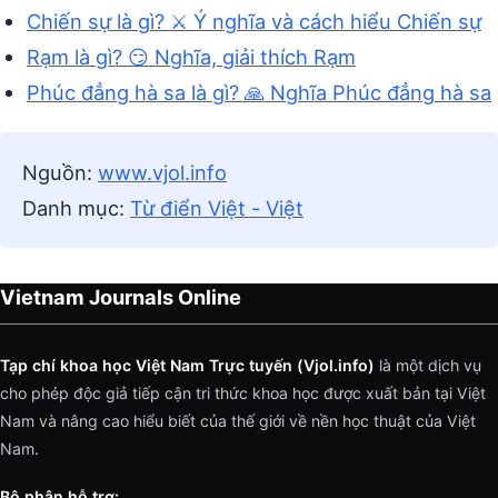
Chiến sự là gì? ⚔️ Ý nghĩa và cách hiểu Chiến sự
Rạm là gì? 😏 Nghĩa, giải thích Rạm
Phúc đẳng hà sa là gì? 🙏 Nghĩa Phúc đẳng hà sa
Nguồn:
www.vjol.info
Danh mục:
Từ điển Việt - Việt
Vietnam Journals Online
Tạp chí khoa học Việt Nam Trực tuyến (Vjol.info)
là một dịch vụ
cho phép độc giả tiếp cận tri thức khoa học được xuất bản tại Việt
Nam và nâng cao hiểu biết của thế giới về nền học thuật của Việt
Nam.
Bộ phận hỗ trợ: