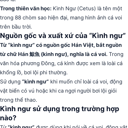
Trong thiên văn học:
Kình Ngư (Cetus) là tên một
trong 88 chòm sao hiện đại, mang hình ảnh cá voi
trên bầu trời.
Nguồn gốc và xuất xứ của “Kình ngư”
Từ “kình ngư” có nguồn gốc Hán Việt, bắt nguồn
từ chữ Hán 鯨魚 (kình ngư), nghĩa là cá voi.
Trong
văn hóa phương Đông, cá kình được xem là loài cá
khổng lồ, bơi lội phi thường.
Sử dụng
“kình ngư”
khi muốn chỉ loài cá voi, động
vật biển có vú hoặc khi ca ngợi người bơi lội giỏi
trong thể thao.
Kình ngư sử dụng trong trường hợp
nào?
Từ
“kình ngư”
được dùng khi nói về cá voi, động vật