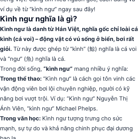
ví dụ về từ “kình ngư” ngay sau đây!
Kình ngư nghĩa là gì?
Kình ngư là danh từ Hán Việt, nghĩa gốc chỉ loài cá
kình (cá voi) – động vật có vú sống ở biển, bơi rất
giỏi.
Từ này được ghép từ “kình” (鯨) nghĩa là cá voi
và “ngư” (魚) nghĩa là cá.
Trong đời sống,
“kình ngư”
mang nhiều ý nghĩa:
Trong thể thao:
“Kình ngư” là cách gọi tôn vinh các
vận động viên bơi lội chuyên nghiệp, người có kỹ
năng bơi vượt trội. Ví dụ: “Kình ngư” Nguyễn Thị
Ánh Viên, “kình ngư” Michael Phelps.
Trong văn học:
Kình ngư tượng trưng cho sức
mạnh, sự tự do và khả năng chinh phục đại dương
bao la.