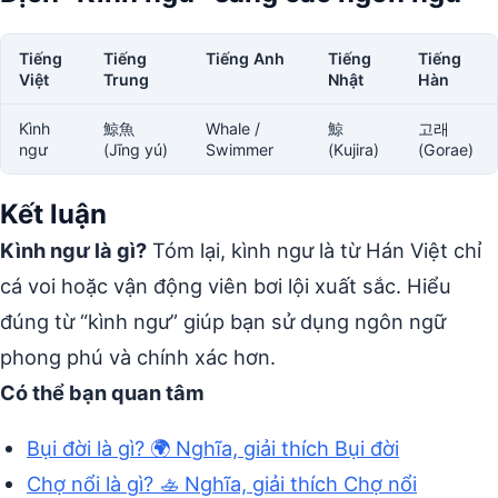
Tiếng
Tiếng
Tiếng Anh
Tiếng
Tiếng
Việt
Trung
Nhật
Hàn
Kình
鯨魚
Whale /
鯨
고래
ngư
(Jīng yú)
Swimmer
(Kujira)
(Gorae)
Kết luận
Kình ngư là gì?
Tóm lại, kình ngư là từ Hán Việt chỉ
cá voi hoặc vận động viên bơi lội xuất sắc. Hiểu
đúng từ “kình ngư” giúp bạn sử dụng ngôn ngữ
phong phú và chính xác hơn.
Có thể bạn quan tâm
Bụi đời là gì? 🌍 Nghĩa, giải thích Bụi đời
Chợ nổi là gì? 🚣 Nghĩa, giải thích Chợ nổi