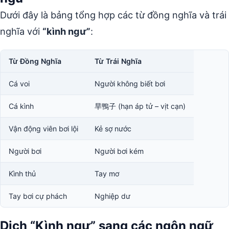
Dưới đây là bảng tổng hợp các từ đồng nghĩa và trái
nghĩa với
“kình ngư”
:
Từ Đồng Nghĩa
Từ Trái Nghĩa
Cá voi
Người không biết bơi
Cá kình
旱鴨子 (hạn áp tử – vịt cạn)
Vận động viên bơi lội
Kẻ sợ nước
Người bơi
Người bơi kém
Kình thủ
Tay mơ
Tay bơi cự phách
Nghiệp dư
Dịch “Kình ngư” sang các ngôn ngữ