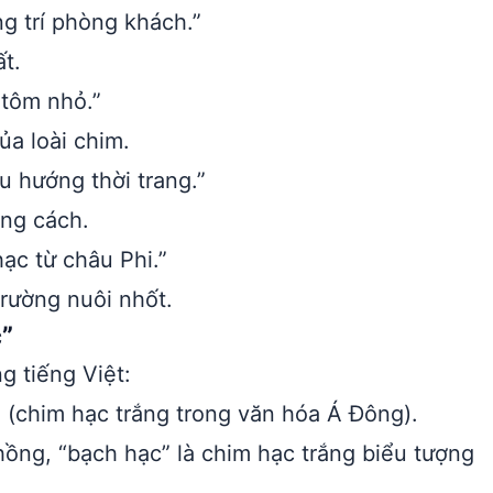
g trí phòng khách.”
ất.
tôm nhỏ.”
ủa loài chim.
u hướng thời trang.”
ong cách.
ạc từ châu Phi.”
trường nuôi nhốt.
”
g tiếng Việt:
(chim hạc trắng trong văn hóa Á Đông).
ồng, “bạch hạc” là chim hạc trắng biểu tượng