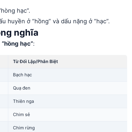
“hòng hạc”.
dấu huyền ở “hồng” và dấu nặng ở “hạc”.
ồng nghĩa
n
“hồng hạc”
:
Từ Đối Lập/Phân Biệt
Bạch hạc
Quạ đen
Thiên nga
Chim sẻ
Chim rừng