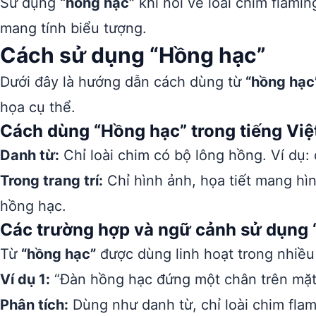
Sử dụng
“hồng hạc”
khi nói về loài chim flamin
mang tính biểu tượng.
Cách sử dụng “Hồng hạc”
Dưới đây là hướng dẫn cách dùng từ
“hồng hạc
họa cụ thể.
Cách dùng “Hồng hạc” trong tiếng Việ
Danh từ:
Chỉ loài chim có bộ lông hồng. Ví dụ:
Trong trang trí:
Chỉ hình ảnh, họa tiết mang hìn
hồng hạc.
Các trường hợp và ngữ cảnh sử dụng 
Từ
“hồng hạc”
được dùng linh hoạt trong nhiề
Ví dụ 1:
“Đàn hồng hạc đứng một chân trên mặt 
Phân tích:
Dùng như danh từ, chỉ loài chim flam