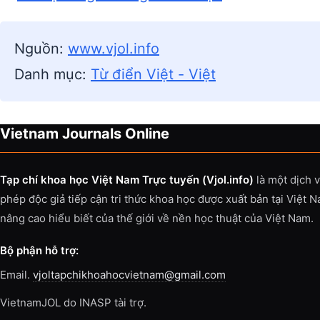
Nguồn:
www.vjol.info
Danh mục:
Từ điển Việt - Việt
Vietnam Journals Online
Tạp chí khoa học Việt Nam Trực tuyến (Vjol.info)
là một dịch 
phép độc giả tiếp cận tri thức khoa học được xuất bản tại Việt 
nâng cao hiểu biết của thế giới về nền học thuật của Việt Nam.
Bộ phận hỗ trợ:
Email.
vjoltapchikhoahocvietnam@gmail.com
VietnamJOL do INASP tài trợ.