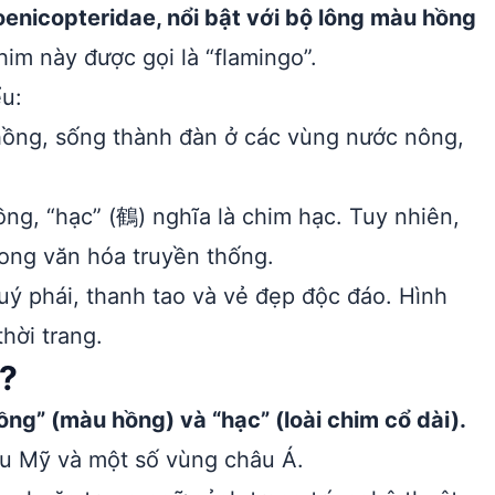
oenicopteridae, nổi bật với bộ lông màu hồng
him này được gọi là “flamingo”.
u:
 hồng, sống thành đàn ở các vùng nước nông,
ng, “hạc” (鶴) nghĩa là chim hạc. Tuy nhiên,
rong văn hóa truyền thống.
ý phái, thanh tao và vẻ đẹp độc đáo. Hình
thời trang.
?
ồng” (màu hồng) và “hạc” (loài chim cổ dài).
âu Mỹ và một số vùng châu Á.