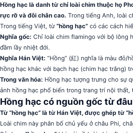
Hồng hạc là danh từ chỉ loài chim thuộc họ Ph
rực rỡ và đôi chân cao.
Trong tiếng Anh, loài c
Trong tiếng Việt, từ
“hồng hạc”
có các cách hiể
Nghĩa gốc:
Chỉ loài chim flamingo với bộ lông
đầm lầy nhiệt đới.
Nghĩa Hán Việt:
“Hồng” (紅) nghĩa là màu đỏ/hồ
hồng hạc khác với bạch hạc (chim hạc trắng) t
Trong văn hóa:
Hồng hạc tượng trưng cho sự qu
ảnh hồng hạc phổ biến trong trang trí nội thất, 
Hồng hạc có nguồn gốc từ đâu
Từ “hồng hạc” là từ Hán Việt, được ghép từ “h
Loài chim này phân bố chủ yếu ở châu Phi, ch