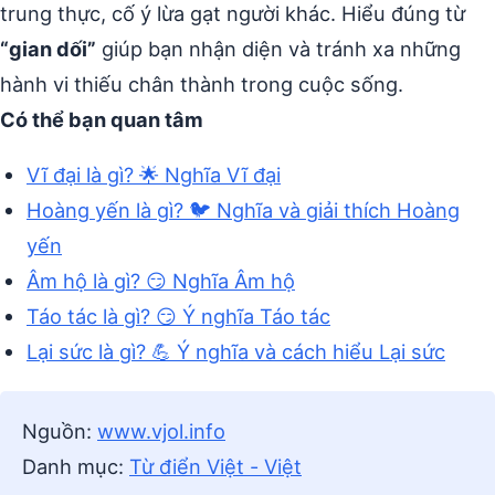
trung thực, cố ý lừa gạt người khác. Hiểu đúng từ
“gian dối”
giúp bạn nhận diện và tránh xa những
hành vi thiếu chân thành trong cuộc sống.
Có thể bạn quan tâm
Vĩ đại là gì? 🌟 Nghĩa Vĩ đại
Hoàng yến là gì? 🐦 Nghĩa và giải thích Hoàng
yến
Âm hộ là gì? 😏 Nghĩa Âm hộ
Táo tác là gì? 😏 Ý nghĩa Táo tác
Lại sức là gì? 💪 Ý nghĩa và cách hiểu Lại sức
Nguồn:
www.vjol.info
Danh mục:
Từ điển Việt - Việt