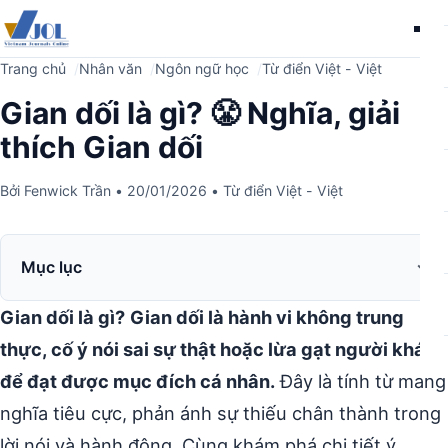
Me
Trang chủ
Nhân văn
Ngôn ngữ học
Từ điển Việt - Việt
Gian dối là gì? 😤 Nghĩa, giải
thích Gian dối
Bởi
Fenwick Trần
•
20/01/2026
•
Từ điển Việt - Việt
Mục lục
Gian dối là gì?
Gian dối là hành vi không trung
thực, cố ý nói sai sự thật hoặc lừa gạt người khác
để đạt được mục đích cá nhân.
Đây là tính từ mang
nghĩa tiêu cực, phản ánh sự thiếu chân thành trong
lời nói và hành động. Cùng khám phá chi tiết ý