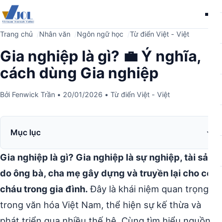
Me
Trang chủ
Nhân văn
Ngôn ngữ học
Từ điển Việt - Việt
Gia nghiệp là gì? 💼 Ý nghĩa,
cách dùng Gia nghiệp
Bởi
Fenwick Trần
•
20/01/2026
•
Từ điển Việt - Việt
Mục lục
Gia nghiệp là gì?
Gia nghiệp là sự nghiệp, tài sản
do ông bà, cha mẹ gây dựng và truyền lại cho con
cháu trong gia đình.
Đây là khái niệm quan trọng
trong văn hóa Việt Nam, thể hiện sự kế thừa và
phát triển qua nhiều thế hệ. Cùng tìm hiểu nguồn