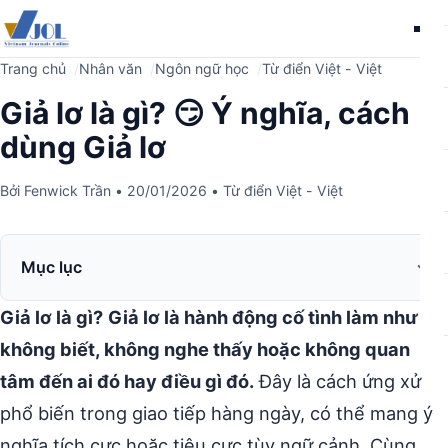
Me
Trang chủ
Nhân văn
Ngôn ngữ học
Từ điển Việt - Việt
Giả lơ là gì? 😏 Ý nghĩa, cách
dùng Giả lơ
Bởi
Fenwick Trần
•
20/01/2026
•
Từ điển Việt - Việt
Mục lục
Giả lơ là gì?
Giả lơ là hành động cố tình làm như
không biết, không nghe thấy hoặc không quan
tâm đến ai đó hay điều gì đó.
Đây là cách ứng xử
phổ biến trong giao tiếp hàng ngày, có thể mang ý
nghĩa tích cực hoặc tiêu cực tùy ngữ cảnh. Cùng