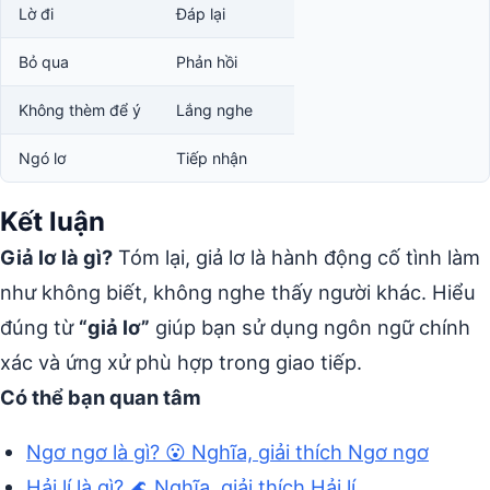
Lờ đi
Đáp lại
Bỏ qua
Phản hồi
Không thèm để ý
Lắng nghe
Ngó lơ
Tiếp nhận
Kết luận
Giả lơ là gì?
Tóm lại, giả lơ là hành động cố tình làm
như không biết, không nghe thấy người khác. Hiểu
đúng từ
“giả lơ”
giúp bạn sử dụng ngôn ngữ chính
xác và ứng xử phù hợp trong giao tiếp.
Có thể bạn quan tâm
Ngơ ngơ là gì? 😮 Nghĩa, giải thích Ngơ ngơ
Hải lí là gì? 🌊 Nghĩa, giải thích Hải lí