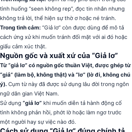
tình huống “seen không rep”, đọc tin nhắn nhưng
không trả lời, thể hiện sự thờ ơ hoặc né tránh.
Trong tình cảm:
“Giả lơ” còn được dùng để mô tả
cách ứng xử khi muốn tránh đối mặt với ai đó hoặc
giấu cảm xúc thật.
Nguồn gốc và xuất xứ của “Giả lơ”
Từ “giả lơ” có nguồn gốc thuần Việt, được ghép từ
“giả” (làm bộ, không thật) và “lơ” (lờ đi, không chú
ý).
Cụm từ này đã được sử dụng lâu đời trong ngôn
ngữ dân gian Việt Nam.
Sử dụng
“giả lơ”
khi muốn diễn tả hành động cố
tình không phản hồi, phớt lờ hoặc làm ngơ trước
một người hay sự việc nào đó.
Cách sử dụng “Giả lơ” đúng chính tả