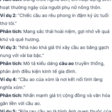
hoạt thường ngày của người phụ nữ nông thôn.
Ví dụ 2:
“Chiếc cầu ao rêu phong in đậm ký ức tuổi
thơ tôi.”
Phân tích:
Mang sắc thái hoài niệm, gợi nhớ về quá
khứ và quê hương.
Ví dụ 3:
“Nhà nào khá giả thì xây cầu ao bằng gạch
nung với vài ba bậc.”
Phân tích:
Mô tả kiểu dáng
cầu ao
truyền thống,
phản ánh điều kiện kinh tế gia đình.
Ví dụ 4:
“Cầu ao của xóm là nơi kết nối tình làng
nghĩa xóm.”
Phân tích:
Nhấn mạnh giá trị cộng đồng và văn hóa
gắn liền với cầu ao.
Ví dụ 5:
“Rửa rau cầu ao là hình ảnh quen thuộc của