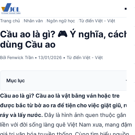
Me
Trang chủ
Nhân văn
Ngôn ngữ học
Từ điển Việt - Việt
Cầu ao là gì? 🎮 Ý nghĩa, cách
dùng Cầu ao
Bởi
Fenwick Trần
•
13/01/2026
•
Từ điển Việt - Việt
Mục lục
Cầu ao là gì?
Cầu ao là vật bằng ván hoặc tre
được bắc từ bờ ao ra để tiện cho việc giặt giũ, rửa
ráy và lấy nước.
Đây là hình ảnh quen thuộc gắn
liền với đời sống làng quê Việt Nam xưa, mang đậm
giá trị văn hóa truyền thống. Cùng tìm hiểu nguồn