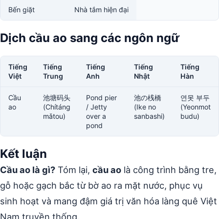
Bến giặt
Nhà tắm hiện đại
Dịch cầu ao sang các ngôn ngữ
Tiếng
Tiếng
Tiếng
Tiếng
Tiếng
Việt
Trung
Anh
Nhật
Hàn
Cầu
池塘码头
Pond pier
池の桟橋
연못 부두
ao
(Chítáng
/ Jetty
(Ike no
(Yeonmot
mǎtou)
over a
sanbashi)
budu)
pond
Kết luận
Cầu ao là gì?
Tóm lại,
cầu ao
là công trình bằng tre,
gỗ hoặc gạch bắc từ bờ ao ra mặt nước, phục vụ
sinh hoạt và mang đậm giá trị văn hóa làng quê Việt
Nam truyền thống.