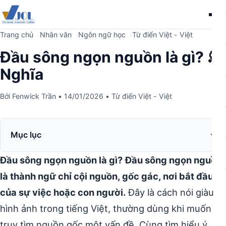
Me
Trang chủ
Nhân văn
Ngôn ngữ học
Từ điển Việt - Việt
Đầu sông ngọn nguồn là gì? 💭
Nghĩa
Bởi
Fenwick Trần
•
14/01/2026
•
Từ điển Việt - Việt
Mục lục
Đầu sông ngọn nguồn là gì?
Đầu sông ngọn nguồn
là thành ngữ chỉ cội nguồn, gốc gác, nơi bắt đầu
của sự việc hoặc con người.
Đây là cách nói giàu
hình ảnh trong tiếng Việt, thường dùng khi muốn
truy tìm nguồn gốc một vấn đề. Cùng tìm hiểu ý