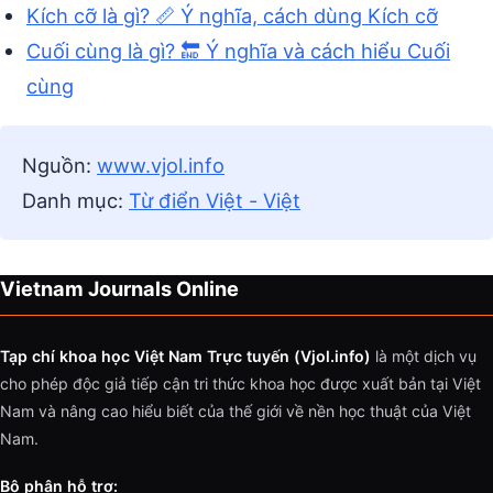
Kích cỡ là gì? 📏 Ý nghĩa, cách dùng Kích cỡ
Cuối cùng là gì? 🔚 Ý nghĩa và cách hiểu Cuối
cùng
Nguồn:
www.vjol.info
Danh mục:
Từ điển Việt - Việt
Vietnam Journals Online
Tạp chí khoa học Việt Nam Trực tuyến (Vjol.info)
là một dịch vụ
cho phép độc giả tiếp cận tri thức khoa học được xuất bản tại Việt
Nam và nâng cao hiểu biết của thế giới về nền học thuật của Việt
Nam.
Bộ phận hỗ trợ: