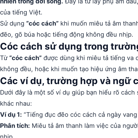
nhiên trong đời sống.
Đây là từ láy phụ âm đầu
của tiếng Việt.
Sử dụng
“cóc cách”
khi muốn miêu tả âm thanh 
đẽo, gõ búa hoặc tiếng động không đều nhịp.
Cóc cách sử dụng trong trườn
Từ
“cóc cách”
được dùng khi miêu tả tiếng va 
không đều, hoặc khi muốn tạo hiệu ứng âm tha
Các ví dụ, trường hợp và ngữ
Dưới đây là một số ví dụ giúp bạn hiểu rõ cách
khác nhau:
Ví dụ 1:
“Tiếng đục đẽo cóc cách cả ngày vang 
Phân tích:
Miêu tả âm thanh làm việc của người
nhịp.