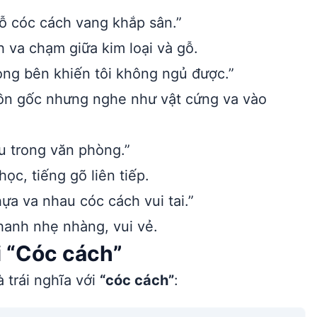
gỗ cóc cách vang khắp sân.”
h va chạm giữa kim loại và gỗ.
ng bên khiến tôi không ngủ được.”
uồn gốc nhưng nghe như vật cứng va vào
 trong văn phòng.”
c, tiếng gõ liên tiếp.
ựa va nhau cóc cách vui tai.”
hanh nhẹ nhàng, vui vẻ.
i “Cóc cách”
 trái nghĩa với
“cóc cách”
: