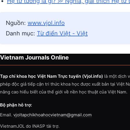
Hệ tư tưởng là gì? 💭 Nghĩa, giải thích Hệ tư
Nguồn:
www.vjol.info
Danh mục:
Từ điển Việt - Việt
Vietnam Journals Online
Tạp chí khoa học Việt Nam Trực tuyến (Vjol.info)
là một dịch 
phép độc giả tiếp cận tri thức khoa học được xuất bản tại Việt 
nâng cao hiểu biết của thế giới về nền học thuật của Việt Nam.
Bộ phận hỗ trợ:
Email.
vjoltapchikhoahocvietnam@gmail.com
VietnamJOL do INASP tài trợ.