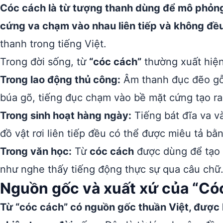
Cóc cách là từ tượng thanh dùng để mô phỏng 
cứng va chạm vào nhau liên tiếp và không đều
thanh trong tiếng Việt.
Trong đời sống, từ
“cóc cách”
thường xuất hiện
Trong lao động thủ công:
Âm thanh đục đẽo gỗ,
búa gõ, tiếng đục chạm vào bề mặt cứng tạo r
Trong sinh hoạt hàng ngày:
Tiếng bát đĩa va v
đồ vật rơi liên tiếp đều có thể được miêu tả bằn
Trong văn học:
Từ
cóc cách
được dùng để tạo 
như nghe thấy tiếng động thực sự qua câu chữ
Nguồn gốc và xuất xứ của “Có
Từ “cóc cách” có nguồn gốc thuần Việt, được