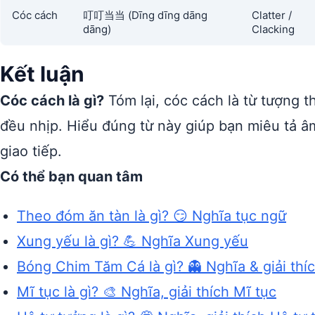
Cóc cách
叮叮当当 (Dīng dīng dāng
Clatter /
dāng)
Clacking
Kết luận
Cóc cách là gì?
Tóm lại, cóc cách là từ tượng
đều nhịp. Hiểu đúng từ này giúp bạn miêu tả â
giao tiếp.
Có thể bạn quan tâm
Theo đóm ăn tàn là gì? 😏 Nghĩa tục ngữ
Xung yếu là gì? 💪 Nghĩa Xung yếu
Bóng Chim Tăm Cá là gì? 👻 Nghĩa & giải thí
Mĩ tục là gì? 🎨 Nghĩa, giải thích Mĩ tục