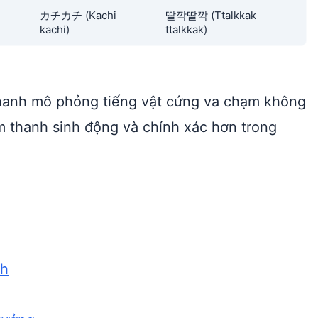
カチカチ (Kachi
딸깍딸깍 (Ttalkkak
kachi)
ttalkkak)
 thanh mô phỏng tiếng vật cứng va chạm không
m thanh sinh động và chính xác hơn trong
ch