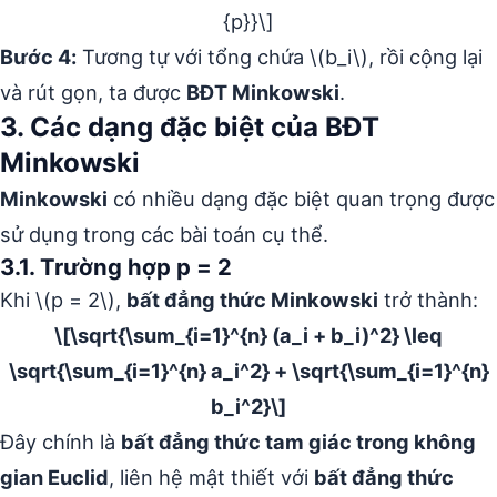
{p}}\]
Bước 4:
Tương tự với tổng chứa \(b_i\), rồi cộng lại
và rút gọn, ta được
BĐT Minkowski
.
3. Các dạng đặc biệt của BĐT
Minkowski
Minkowski
có nhiều dạng đặc biệt quan trọng được
sử dụng trong các bài toán cụ thể.
3.1. Trường hợp p = 2
Khi \(p = 2\),
bất đẳng thức Minkowski
trở thành:
\[\sqrt{\sum_{i=1}^{n} (a_i + b_i)^2} \leq
\sqrt{\sum_{i=1}^{n} a_i^2} + \sqrt{\sum_{i=1}^{n}
b_i^2}\]
Đây chính là
bất đẳng thức tam giác trong không
gian Euclid
, liên hệ mật thiết với
bất đẳng thức