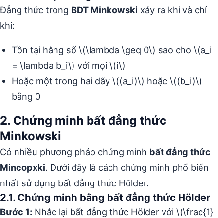
Đẳng thức trong
BDT Minkowski
xảy ra khi và chỉ
khi:
Tồn tại hằng số \(\lambda \geq 0\) sao cho \(a_i
= \lambda b_i\) với mọi \(i\)
Hoặc một trong hai dãy \((a_i)\) hoặc \((b_i)\)
bằng 0
2. Chứng minh bất đẳng thức
Minkowski
Có nhiều phương pháp chứng minh
bất đẳng thức
Mincopxki
. Dưới đây là cách chứng minh phổ biến
nhất sử dụng bất đẳng thức Hölder.
2.1. Chứng minh bằng bất đẳng thức Hölder
Bước 1:
Nhắc lại bất đẳng thức Hölder với \(\frac{1}