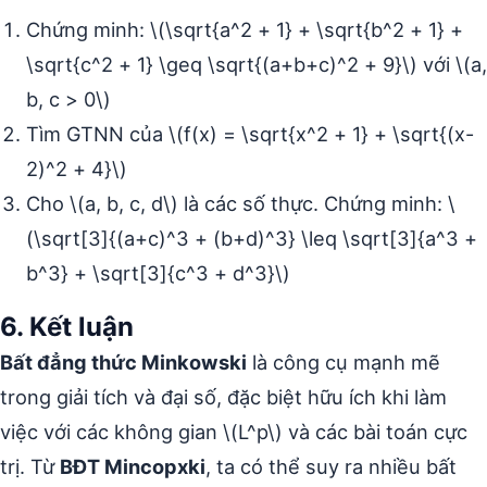
Chứng minh: \(\sqrt{a^2 + 1} + \sqrt{b^2 + 1} +
\sqrt{c^2 + 1} \geq \sqrt{(a+b+c)^2 + 9}\) với \(a,
b, c > 0\)
Tìm GTNN của \(f(x) = \sqrt{x^2 + 1} + \sqrt{(x-
2)^2 + 4}\)
Cho \(a, b, c, d\) là các số thực. Chứng minh: \
(\sqrt[3]{(a+c)^3 + (b+d)^3} \leq \sqrt[3]{a^3 +
b^3} + \sqrt[3]{c^3 + d^3}\)
6. Kết luận
Bất đẳng thức Minkowski
là công cụ mạnh mẽ
trong giải tích và đại số, đặc biệt hữu ích khi làm
việc với các không gian \(L^p\) và các bài toán cực
trị. Từ
BĐT Mincopxki
, ta có thể suy ra nhiều bất