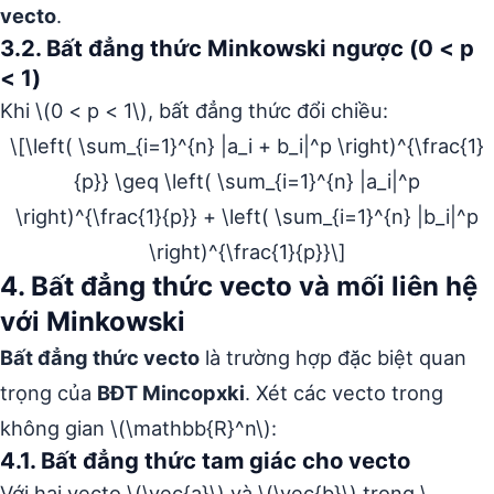
vecto
.
3.2. Bất đẳng thức Minkowski ngược (0 < p
< 1)
Khi \(0 < p < 1\), bất đẳng thức đổi chiều:
\[\left( \sum_{i=1}^{n} |a_i + b_i|^p \right)^{\frac{1}
{p}} \geq \left( \sum_{i=1}^{n} |a_i|^p
\right)^{\frac{1}{p}} + \left( \sum_{i=1}^{n} |b_i|^p
\right)^{\frac{1}{p}}\]
4. Bất đẳng thức vecto và mối liên hệ
với Minkowski
Bất đẳng thức vecto
là trường hợp đặc biệt quan
trọng của
BĐT Mincopxki
. Xét các vecto trong
không gian \(\mathbb{R}^n\):
4.1. Bất đẳng thức tam giác cho vecto
Với hai vecto \(\vec{a}\) và \(\vec{b}\) trong \