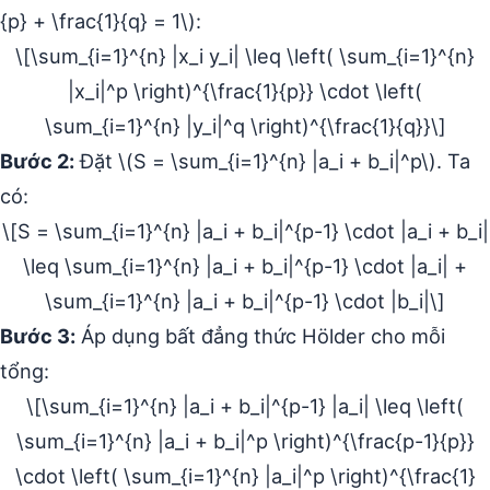
{p} + \frac{1}{q} = 1\):
\[\sum_{i=1}^{n} |x_i y_i| \leq \left( \sum_{i=1}^{n}
|x_i|^p \right)^{\frac{1}{p}} \cdot \left(
\sum_{i=1}^{n} |y_i|^q \right)^{\frac{1}{q}}\]
Bước 2:
Đặt \(S = \sum_{i=1}^{n} |a_i + b_i|^p\). Ta
có:
\[S = \sum_{i=1}^{n} |a_i + b_i|^{p-1} \cdot |a_i + b_i|
\leq \sum_{i=1}^{n} |a_i + b_i|^{p-1} \cdot |a_i| +
\sum_{i=1}^{n} |a_i + b_i|^{p-1} \cdot |b_i|\]
Bước 3:
Áp dụng bất đẳng thức Hölder cho mỗi
tổng:
\[\sum_{i=1}^{n} |a_i + b_i|^{p-1} |a_i| \leq \left(
\sum_{i=1}^{n} |a_i + b_i|^p \right)^{\frac{p-1}{p}}
\cdot \left( \sum_{i=1}^{n} |a_i|^p \right)^{\frac{1}