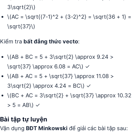
3\sqrt{2}\)
\(AC = \sqrt{(7-1)^2 + (3-2)^2} = \sqrt{36 + 1} =
\sqrt{37}\)
Kiểm tra
bất đẳng thức vecto
:
\(AB + BC = 5 + 3\sqrt{2} \approx 9.24 >
\sqrt{37} \approx 6.08 = AC\) ✓
\(AB + AC = 5 + \sqrt{37} \approx 11.08 >
3\sqrt{2} \approx 4.24 = BC\) ✓
\(BC + AC = 3\sqrt{2} + \sqrt{37} \approx 10.32
> 5 = AB\) ✓
Bài tập tự luyện
Vận dụng
BĐT Minkowski
để giải các bài tập sau: