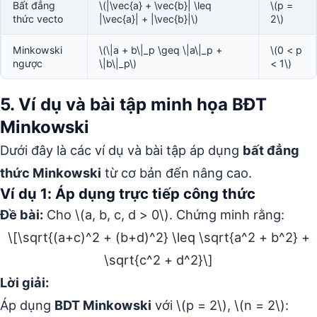
Bất đẳng
\(|\vec{a} + \vec{b}| \leq
\(p =
thức vecto
|\vec{a}| + |\vec{b}|\)
2\)
Minkowski
\(\|a + b\|_p \geq \|a\|_p +
\(0 < p
ngược
\|b\|_p\)
< 1\)
5. Ví dụ và bài tập minh họa BĐT
Minkowski
Dưới đây là các ví dụ và bài tập áp dụng
bất đẳng
thức Minkowski
từ cơ bản đến nâng cao.
Ví dụ 1: Áp dụng trực tiếp công thức
Đề bài:
Cho \(a, b, c, d > 0\). Chứng minh rằng:
\[\sqrt{(a+c)^2 + (b+d)^2} \leq \sqrt{a^2 + b^2} +
\sqrt{c^2 + d^2}\]
Lời giải:
Áp dụng
BDT Minkowski
với \(p = 2\), \(n = 2\):