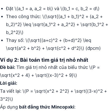
Đặt \(a_1 = a, a_2 = b\) và \(b_1 = c, b_2 = d\)
Theo công thức: \(\sqrt{(a_1 + b_1)^2 + (a_2 +
b_2)^2} \leq \sqrt{a_1^2 + a_2^2} + \sqrt{b_1^2 +
b_2^2}\)
Thay số: \(\sqrt{(a+c)^2 + (b+d)^2} \leq
\sqrt{a^2 + b^2} + \sqrt{c^2 + d^2}\) (đpcm)
Ví dụ 2: Bài toán tìm giá trị nhỏ nhất
Đề bài:
Tìm giá trị nhỏ nhất của biểu thức \(P =
\sqrt{x^2 + 4} + \sqrt{(x-3)^2 + 9}\)
Lời giải:
Ta viết lại: \(P = \sqrt{x^2 + 2^2} + \sqrt{(3-x)^2 +
3^2}\)
Áp dụng
bất đẳng thức Mincopxki
: