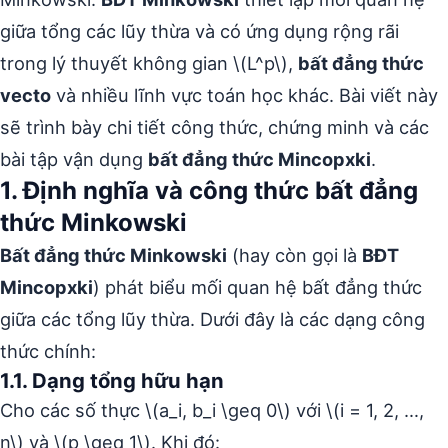
giữa tổng các lũy thừa và có ứng dụng rộng rãi
trong lý thuyết không gian \(L^p\),
bất đẳng thức
vecto
và nhiều lĩnh vực toán học khác. Bài viết này
sẽ trình bày chi tiết công thức, chứng minh và các
bài tập vận dụng
bất đẳng thức Mincopxki
.
1. Định nghĩa và công thức bất đẳng
thức Minkowski
Bất đẳng thức Minkowski
(hay còn gọi là
BĐT
Mincopxki
) phát biểu mối quan hệ bất đẳng thức
giữa các tổng lũy thừa. Dưới đây là các dạng công
thức chính:
1.1. Dạng tổng hữu hạn
Cho các số thực \(a_i, b_i \geq 0\) với \(i = 1, 2, …,
n\) và \(p \geq 1\). Khi đó: