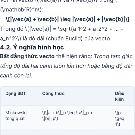
(\mathbb{R}^n\):
\[|\vec{a} + \vec{b}| \leq |\vec{a}| + |\vec{b}|\]
Trong đó \(|\vec{a}| = \sqrt{a_1^2 + a_2^2 + … +
a_n^2}\) là độ dài (chuẩn Euclid) của vecto.
4.2. Ý nghĩa hình học
Bất đẳng thức vecto
thể hiện rằng:
Trong tam giác,
tổng độ dài hai cạnh luôn lớn hơn hoặc bằng độ dài
cạnh còn lại.
Dạng BĐT
Công thức
Điều
kiện
Minkowski
\(\|a + b\|_p \leq \|a\|_p +
\(p
tổng quát
\|b\|_p\)
\geq
1\)