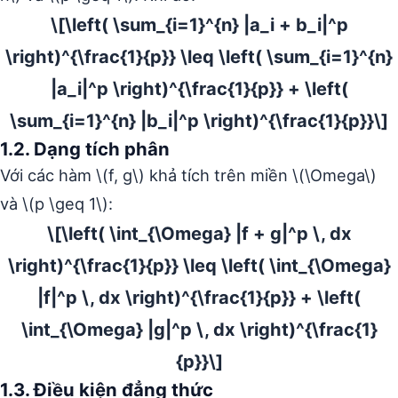
\[\left( \sum_{i=1}^{n} |a_i + b_i|^p
\right)^{\frac{1}{p}} \leq \left( \sum_{i=1}^{n}
|a_i|^p \right)^{\frac{1}{p}} + \left(
\sum_{i=1}^{n} |b_i|^p \right)^{\frac{1}{p}}\]
1.2. Dạng tích phân
Với các hàm \(f, g\) khả tích trên miền \(\Omega\)
và \(p \geq 1\):
\[\left( \int_{\Omega} |f + g|^p \, dx
\right)^{\frac{1}{p}} \leq \left( \int_{\Omega}
|f|^p \, dx \right)^{\frac{1}{p}} + \left(
\int_{\Omega} |g|^p \, dx \right)^{\frac{1}
{p}}\]
1.3. Điều kiện đẳng thức