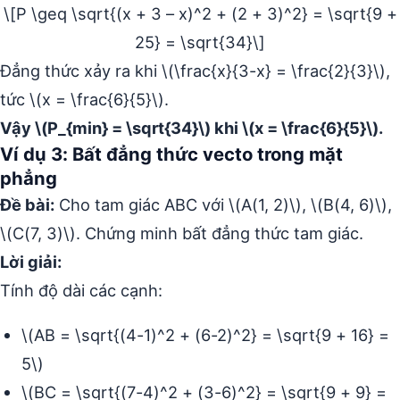
\[P \geq \sqrt{(x + 3 – x)^2 + (2 + 3)^2} = \sqrt{9 +
25} = \sqrt{34}\]
Đẳng thức xảy ra khi \(\frac{x}{3-x} = \frac{2}{3}\),
tức \(x = \frac{6}{5}\).
Vậy \(P_{min} = \sqrt{34}\) khi \(x = \frac{6}{5}\).
Ví dụ 3: Bất đẳng thức vecto trong mặt
phẳng
Đề bài:
Cho tam giác ABC với \(A(1, 2)\), \(B(4, 6)\),
\(C(7, 3)\). Chứng minh bất đẳng thức tam giác.
Lời giải:
Tính độ dài các cạnh:
\(AB = \sqrt{(4-1)^2 + (6-2)^2} = \sqrt{9 + 16} =
5\)
\(BC = \sqrt{(7-4)^2 + (3-6)^2} = \sqrt{9 + 9} =