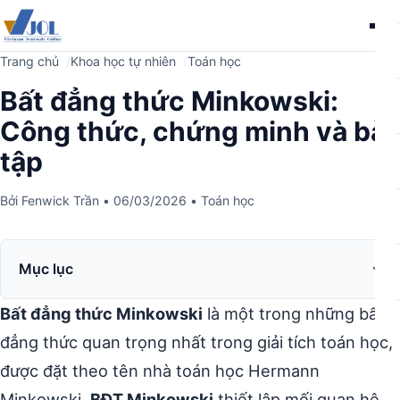
Me
Trang chủ
Khoa học tự nhiên
Toán học
Bất đẳng thức Minkowski:
Công thức, chứng minh và bài
tập
Bởi
Fenwick Trần
•
06/03/2026
•
Toán học
Mục lục
Bất đẳng thức Minkowski
là một trong những bất
đẳng thức quan trọng nhất trong giải tích toán học,
được đặt theo tên nhà toán học Hermann
Minkowski.
BĐT Minkowski
thiết lập mối quan hệ