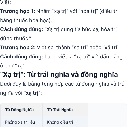
Việt:
Trường hợp 1:
Nhầm “xạ trị” với “hóa trị” (điều trị
bằng thuốc hóa học).
Cách dùng đúng:
“Xạ trị dùng tia bức xạ, hóa trị
dùng thuốc.”
Trường hợp 2:
Viết sai thành “sạ trị” hoặc “xã trị”.
Cách dùng đúng:
Luôn viết là “xạ trị” với dấu nặng
ở chữ “xạ”.
“Xạ trị”: Từ trái nghĩa và đồng nghĩa
Dưới đây là bảng tổng hợp các từ đồng nghĩa và trái
nghĩa với
“xạ trị”
:
Từ Đồng Nghĩa
Từ Trái Nghĩa
Phóng xạ trị liệu
Không điều trị