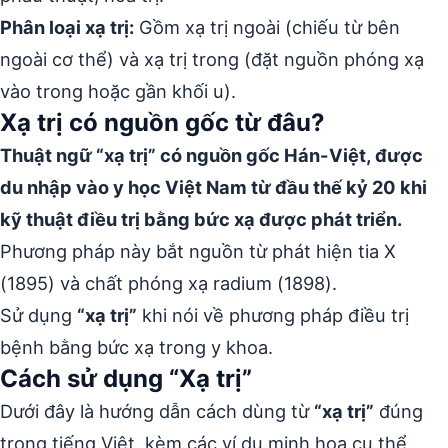
Phân loại xạ trị:
Gồm xạ trị ngoài (chiếu từ bên
ngoài cơ thể) và xạ trị trong (đặt nguồn phóng xạ
vào trong hoặc gần khối u).
Xạ trị có nguồn gốc từ đâu?
Thuật ngữ “xạ trị” có nguồn gốc Hán-Việt, được
du nhập vào y học Việt Nam từ đầu thế kỷ 20 khi
kỹ thuật điều trị bằng bức xạ được phát triển.
Phương pháp này bắt nguồn từ phát hiện tia X
(1895) và chất phóng xạ radium (1898).
Sử dụng
“xạ trị”
khi nói về phương pháp điều trị
bệnh bằng bức xạ trong y khoa.
Cách sử dụng “Xạ trị”
Dưới đây là hướng dẫn cách dùng từ
“xạ trị”
đúng
trong tiếng Việt, kèm các ví dụ minh họa cụ thể.