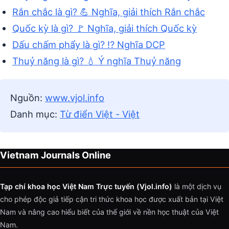
Rắn chắc là gì? 💪 Nghĩa, giải thích Rắn chắc
Quốc kỳ là gì? 🚩 Nghĩa, giải thích Quốc kỳ
Dấu chấm phẩy là gì? ⁉️ Nghĩa DCP
Thuỷ năng là gì? 💧 Ý nghĩa Thuỷ năng
Nguồn:
www.vjol.info
Danh mục:
Từ điển Việt - Việt
Vietnam Journals Online
Tạp chí khoa học Việt Nam Trực tuyến (Vjol.info)
là một dịch vụ
cho phép độc giả tiếp cận tri thức khoa học được xuất bản tại Việt
Nam và nâng cao hiểu biết của thế giới về nền học thuật của Việt
Nam.