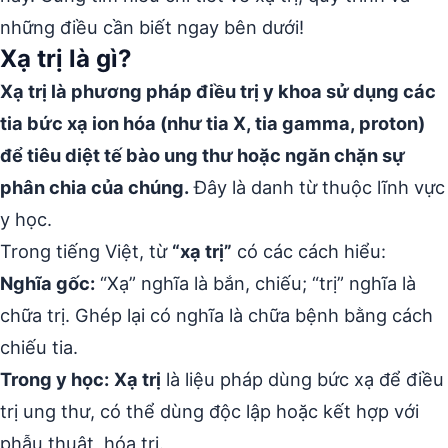
những điều cần biết ngay bên dưới!
Xạ trị là gì?
Xạ trị là phương pháp điều trị y khoa sử dụng các
tia bức xạ ion hóa (như tia X, tia gamma, proton)
để tiêu diệt tế bào ung thư hoặc ngăn chặn sự
phân chia của chúng.
Đây là danh từ thuộc lĩnh vực
y học.
Trong tiếng Việt, từ
“xạ trị”
có các cách hiểu:
Nghĩa gốc:
“Xạ” nghĩa là bắn, chiếu; “trị” nghĩa là
chữa trị. Ghép lại có nghĩa là chữa bệnh bằng cách
chiếu tia.
Trong y học:
Xạ trị
là liệu pháp dùng bức xạ để điều
trị ung thư, có thể dùng độc lập hoặc kết hợp với
phẫu thuật, hóa trị.