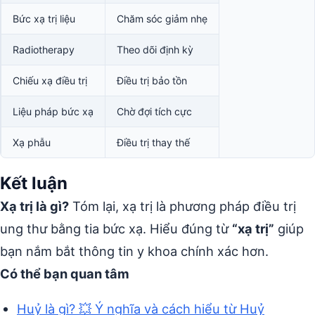
Bức xạ trị liệu
Chăm sóc giảm nhẹ
Radiotherapy
Theo dõi định kỳ
Chiếu xạ điều trị
Điều trị bảo tồn
Liệu pháp bức xạ
Chờ đợi tích cực
Xạ phẫu
Điều trị thay thế
Kết luận
Xạ trị là gì?
Tóm lại, xạ trị là phương pháp điều trị
ung thư bằng tia bức xạ. Hiểu đúng từ
“xạ trị”
giúp
bạn nắm bắt thông tin y khoa chính xác hơn.
Có thể bạn quan tâm
Huỷ là gì? 💥 Ý nghĩa và cách hiểu từ Huỷ