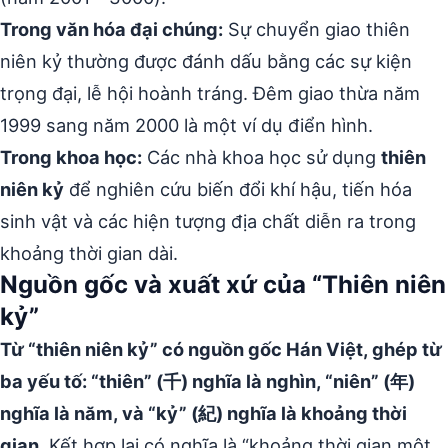
Trong văn hóa đại chúng:
Sự chuyển giao thiên
niên kỷ thường được đánh dấu bằng các sự kiện
trọng đại, lễ hội hoành tráng. Đêm giao thừa năm
1999 sang năm 2000 là một ví dụ điển hình.
Trong khoa học:
Các nhà khoa học sử dụng
thiên
niên kỷ
để nghiên cứu biến đổi khí hậu, tiến hóa
sinh vật và các hiện tượng địa chất diễn ra trong
khoảng thời gian dài.
Nguồn gốc và xuất xứ của “Thiên niên
kỷ”
Từ “thiên niên kỷ” có nguồn gốc Hán Việt, ghép từ
ba yếu tố: “thiên” (千) nghĩa là nghìn, “niên” (年)
nghĩa là năm, và “kỷ” (紀) nghĩa là khoảng thời
gian.
Kết hợp lại có nghĩa là “khoảng thời gian một