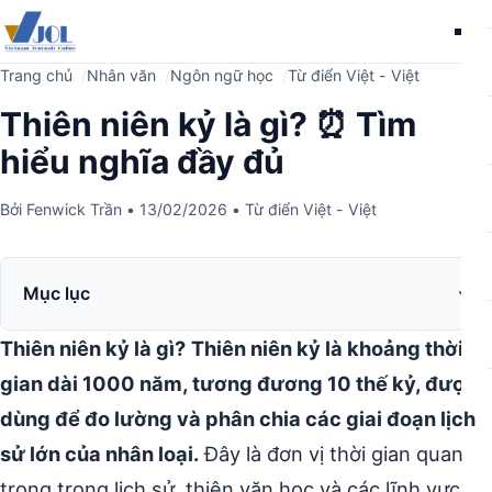
Me
Trang chủ
Nhân văn
Ngôn ngữ học
Từ điển Việt - Việt
Thiên niên kỷ là gì? ⏰ Tìm
hiểu nghĩa đầy đủ
Bởi
Fenwick Trần
•
13/02/2026
•
Từ điển Việt - Việt
Mục lục
Thiên niên kỷ là gì?
Thiên niên kỷ là khoảng thời
gian dài 1000 năm, tương đương 10 thế kỷ, được
dùng để đo lường và phân chia các giai đoạn lịch
sử lớn của nhân loại.
Đây là đơn vị thời gian quan
trọng trong lịch sử, thiên văn học và các lĩnh vực