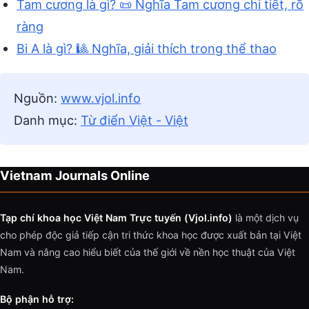
Tam cương là gì? 📜 Nghĩa Tam cương chi tiết, rõ
ràng
Bi A là gì? 🎱 Nghĩa, giải thích trong thể thao
Nguồn:
www.vjol.info
Danh mục:
Từ điển Việt - Việt
Vietnam Journals Online
Tạp chí khoa học Việt Nam Trực tuyến (Vjol.info)
là một dịch vụ
cho phép độc giả tiếp cận tri thức khoa học được xuất bản tại Việt
Nam và nâng cao hiểu biết của thế giới về nền học thuật của Việt
Nam.
Bộ phận hỗ trợ: