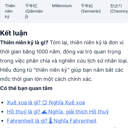
Thiên
千年纪
Millennium
千年紀
천년기
niên
(Qiānnián
(Sennenki)
(Cheonny
kỷ
jì)
Kết luận
Thiên niên kỷ là gì?
Tóm lại, thiên niên kỷ là đơn vị
thời gian bằng 1000 năm, đóng vai trò quan trọng
trong việc phân chia và nghiên cứu lịch sử nhân loại.
Hiểu đúng từ “thiên niên kỷ” giúp bạn nắm bắt các
mốc thời gian lớn một cách chính xác.
Có thể bạn quan tâm
Xuê xoa là gì? 😏 Nghĩa Xuê xoa
Hồ thuỷ là gì? 🌊 Nghĩa, giải thích Hồ thuỷ
Fahrenheit là gì? 🌡️ Nghĩa Fahrenheit