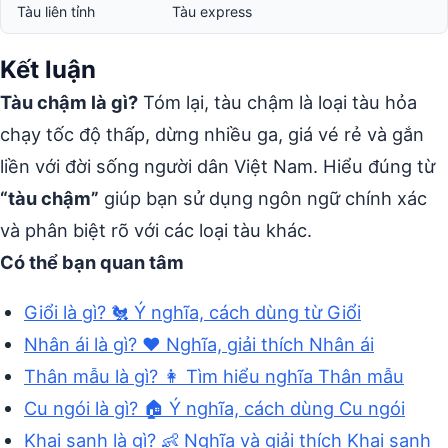
Tàu liên tỉnh
Tàu express
Kết luận
Tàu chậm là gì?
Tóm lại, tàu chậm là loại tàu hỏa
chạy tốc độ thấp, dừng nhiều ga, giá vé rẻ và gắn
liền với đời sống người dân Việt Nam. Hiểu đúng từ
“tàu chậm”
giúp bạn sử dụng ngôn ngữ chính xác
và phân biệt rõ với các loại tàu khác.
Có thể bạn quan tâm
Giổi là gì? 🐔 Ý nghĩa, cách dùng từ Giổi
Nhân ái là gì? ❤️ Nghĩa, giải thích Nhân ái
Thân mẫu là gì? 👩 Tìm hiểu nghĩa Thân mẫu
Cu ngói là gì? 🏠 Ý nghĩa, cách dùng Cu ngói
Khai sanh là gì? 👶 Nghĩa và giải thích Khai sanh