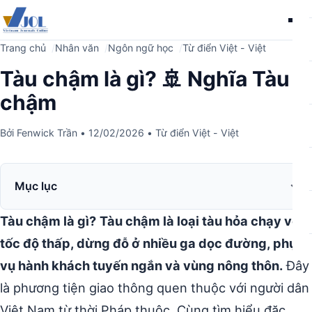
Me
Trang chủ
Nhân văn
Ngôn ngữ học
Từ điển Việt - Việt
Tàu chậm là gì? 🚢 Nghĩa Tàu
chậm
Bởi
Fenwick Trần
•
12/02/2026
•
Từ điển Việt - Việt
Mục lục
Tàu chậm là gì?
Tàu chậm là loại tàu hỏa chạy với
tốc độ thấp, dừng đỗ ở nhiều ga dọc đường, phục
vụ hành khách tuyến ngắn và vùng nông thôn.
Đây
là phương tiện giao thông quen thuộc với người dân
Việt Nam từ thời Pháp thuộc. Cùng tìm hiểu đặc