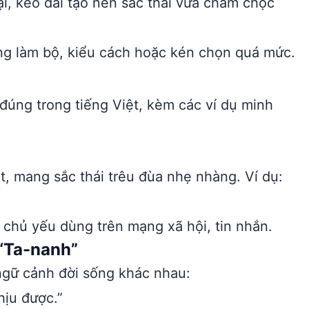
 kéo dài tạo nên sắc thái vừa châm chọc
ng làm bộ, kiểu cách hoặc kén chọn quá mức.
đúng trong tiếng Việt, kèm các ví dụ minh
t, mang sắc thái trêu đùa nhẹ nhàng. Ví dụ:
, chủ yếu dùng trên mạng xã hội, tin nhắn.
“Ta-nanh”
ngữ cảnh đời sống khác nhau:
hịu được.”