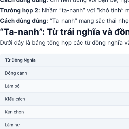
Cách dùng đúng:
Chỉ nên dùng với bạn bè, ngườ
Trường hợp 2:
Nhầm “ta-nanh” với “khó tính” m
Cách dùng đúng:
“Ta-nanh” mang sắc thái nhẹ 
“Ta-nanh”: Từ trái nghĩa và đồ
Dưới đây là bảng tổng hợp các từ đồng nghĩa và
Từ Đồng Nghĩa
Đỏng đảnh
Làm bộ
Kiểu cách
Kén chọn
Làm nư