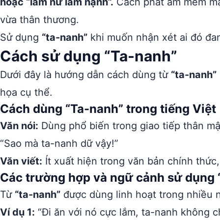
hoặc “làm nư làm nạnh”.
Cách phát âm mềm mại,
vừa thân thương.
Sử dụng
“ta-nanh”
khi muốn nhận xét ai đó đa
Cách sử dụng “Ta-nanh”
Dưới đây là hướng dẫn cách dùng từ
“ta-nanh”
họa cụ thể.
Cách dùng “Ta-nanh” trong tiếng Việt
Văn nói:
Dùng phổ biến trong giao tiếp thân mậ
“Sao mà ta-nanh dữ vậy!”
Văn viết:
Ít xuất hiện trong văn bản chính thức
Các trường hợp và ngữ cảnh sử dụng 
Từ
“ta-nanh”
được dùng linh hoạt trong nhiều 
Ví dụ 1:
“Đi ăn với nó cực lắm, ta-nanh không c