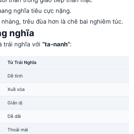
i thân trong giao tiếp thân mật.
ang nghĩa tiêu cực nặng.
nhàng, trêu đùa hơn là chê bai nghiêm túc.
ng nghĩa
 trái nghĩa với
“ta-nanh”
:
Từ Trái Nghĩa
Dễ tính
Xuề xòa
Giản dị
Dễ dãi
Thoải mái