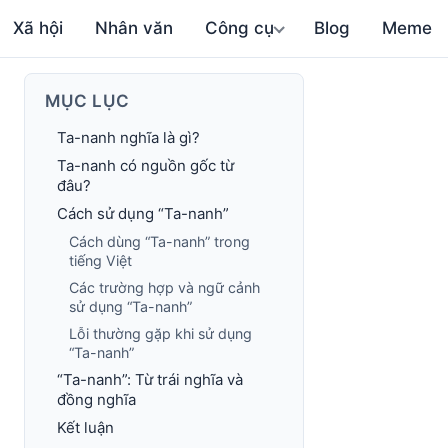
Xã hội
Nhân văn
Công cụ
Blog
Meme
MỤC LỤC
Ta-nanh nghĩa là gì?
Ta-nanh có nguồn gốc từ
đâu?
Cách sử dụng “Ta-nanh”
Cách dùng “Ta-nanh” trong
tiếng Việt
Các trường hợp và ngữ cảnh
sử dụng “Ta-nanh”
Lỗi thường gặp khi sử dụng
“Ta-nanh”
“Ta-nanh”: Từ trái nghĩa và
đồng nghĩa
Kết luận