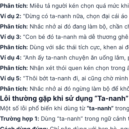
Phân tích:
Miêu tả người kén chọn quá mức khi
Ví dụ 2:
“Đừng có ta-nanh nữa, chọn đại cái áo 
Phân tích:
Nhắc nhở ai đó đang làm bộ, chần c
Ví dụ 3:
“Con bé đó ta-nanh mà dễ thương ghê
Phân tích:
Dùng với sắc thái tích cực, khen ai 
Ví dụ 4:
“Anh ấy ta-nanh chuyện ăn uống lắm, p
Phân tích:
Nhận xét thói quen kén chọn trong 
Ví dụ 5:
“Thôi bớt ta-nanh đi, ai cũng chờ mình 
Phân tích:
Nhắc nhở ai đó ngừng làm bộ để kh
Lỗi thường gặp khi sử dụng “Ta-nanh”
Một số lỗi phổ biến khi dùng từ
“ta-nanh”
trong
Trường hợp 1:
Dùng “ta-nanh” trong ngữ cảnh tr