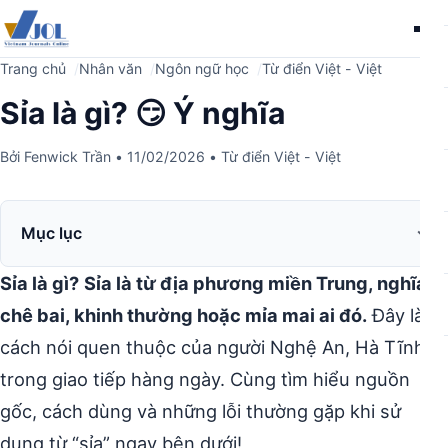
Me
Trang chủ
Nhân văn
Ngôn ngữ học
Từ điển Việt - Việt
Sỉa là gì? 😏 Ý nghĩa
Bởi
Fenwick Trần
•
11/02/2026
•
Từ điển Việt - Việt
Mục lục
Sỉa là gì?
Sỉa là từ địa phương miền Trung, nghĩa là
chê bai, khinh thường hoặc mỉa mai ai đó.
Đây là
cách nói quen thuộc của người Nghệ An, Hà Tĩnh
trong giao tiếp hàng ngày. Cùng tìm hiểu nguồn
gốc, cách dùng và những lỗi thường gặp khi sử
dụng từ “sỉa” ngay bên dưới!