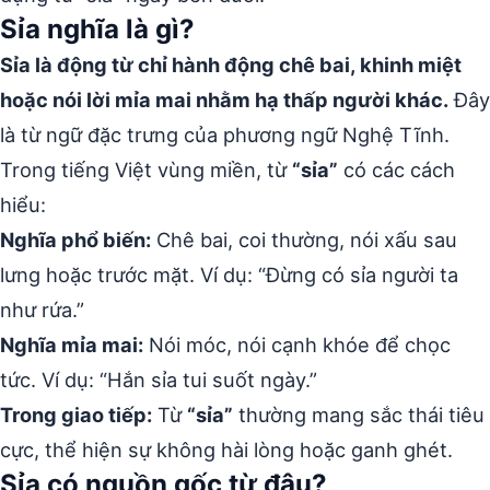
Sỉa nghĩa là gì?
Sỉa là động từ chỉ hành động chê bai, khinh miệt
hoặc nói lời mỉa mai nhằm hạ thấp người khác.
Đây
là từ ngữ đặc trưng của phương ngữ Nghệ Tĩnh.
Trong tiếng Việt vùng miền, từ
“sỉa”
có các cách
hiểu:
Nghĩa phổ biến:
Chê bai, coi thường, nói xấu sau
lưng hoặc trước mặt. Ví dụ: “Đừng có sỉa người ta
như rứa.”
Nghĩa mỉa mai:
Nói móc, nói cạnh khóe để chọc
tức. Ví dụ: “Hắn sỉa tui suốt ngày.”
Trong giao tiếp:
Từ
“sỉa”
thường mang sắc thái tiêu
cực, thể hiện sự không hài lòng hoặc ganh ghét.
Sỉa có nguồn gốc từ đâu?