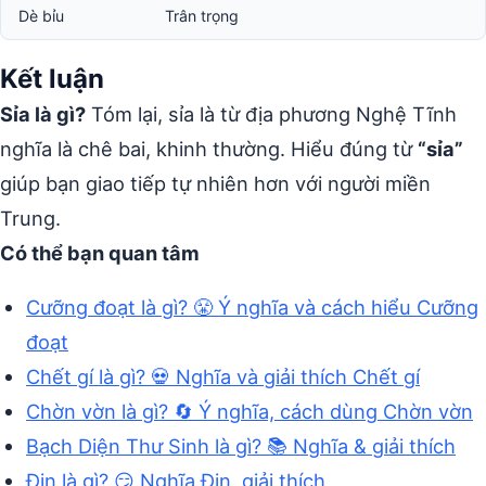
Dè bỉu
Trân trọng
Kết luận
Sỉa là gì?
Tóm lại, sỉa là từ địa phương Nghệ Tĩnh
nghĩa là chê bai, khinh thường. Hiểu đúng từ
“sỉa”
giúp bạn giao tiếp tự nhiên hơn với người miền
Trung.
Có thể bạn quan tâm
Cưỡng đoạt là gì? 😤 Ý nghĩa và cách hiểu Cưỡng
đoạt
Chết gí là gì? 💀 Nghĩa và giải thích Chết gí
Chờn vờn là gì? 🔄 Ý nghĩa, cách dùng Chờn vờn
Bạch Diện Thư Sinh là gì? 📚 Nghĩa & giải thích
Đin là gì? 😏 Nghĩa Đin, giải thích