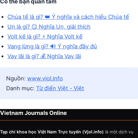
Có thể bạn quan tâm
Chúa tể là gì? 👑 Ý nghĩa và cách hiểu Chúa tể
Un là gì? 😏 Nghĩa Un, giải thích
Volt kế là gì? ⚡ Nghĩa Volt kế
Vang lừng là gì? 🔊 Ý nghĩa đầy đủ
Vay lãi là gì? 💰 Nghĩa Vay lãi
Nguồn:
www.vjol.info
Danh mục:
Từ điển Việt - Việt
Vietnam Journals Online
Tạp chí khoa học Việt Nam Trực tuyến (Vjol.info)
là một dịch vụ