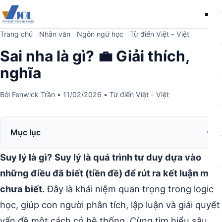
Me
Trang chủ
Nhân văn
Ngôn ngữ học
Từ điển Việt - Việt
Sai nha là gì? 💼 Giải thích,
nghĩa
Bởi
Fenwick Trần
•
11/02/2026
•
Từ điển Việt - Việt
Mục lục
Suy lý là gì?
Suy lý là quá trình tư duy dựa vào
những điều đã biết (tiền đề) để rút ra kết luận mới
chưa biết.
Đây là khái niệm quan trọng trong logic
học, giúp con người phân tích, lập luận và giải quyết
vấn đề một cách có hệ thống. Cùng tìm hiểu sâu