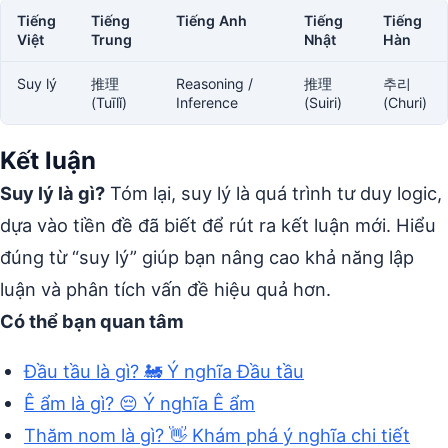
Tiếng
Tiếng
Tiếng Anh
Tiếng
Tiếng
Việt
Trung
Nhật
Hàn
Suy lý
推理
Reasoning /
推理
추리
(Tuīlǐ)
Inference
(Suiri)
(Churi)
Kết luận
Suy lý là gì?
Tóm lại, suy lý là quá trình tư duy logic,
dựa vào tiền đề đã biết để rút ra kết luận mới. Hiểu
đúng từ “suy lý” giúp bạn nâng cao khả năng lập
luận và phân tích vấn đề hiệu quả hơn.
Có thể bạn quan tâm
Đầu tầu là gì? 🚂 Ý nghĩa Đầu tầu
Ê ẩm là gì? 😔 Ý nghĩa Ê ẩm
Thăm nom là gì? 👋 Khám phá ý nghĩa chi tiết