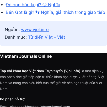
Đỏ hon hỏn là gì? 😏 Nghĩa
Bén Gót là gì? 👣 Nghĩa, giải thích trong giao tiếp
Nguồn:
www.vjol.info
Danh mục:
Từ điển Việt - Việt
Vietnam Journals Online
Tạp chí khoa học Việt Nam Trực tuyến (Vjol.info)
là một dịch vụ
cho phép độc giả tiếp cận tri thức khoa học được xuất bản tại Việt
Nam và nâng cao hiểu biết của thế giới về nền học thuật của Việt
Nam.
Bộ phận hỗ trợ:
Email.
vjoltapchikhoahocvietnam@gmail.com