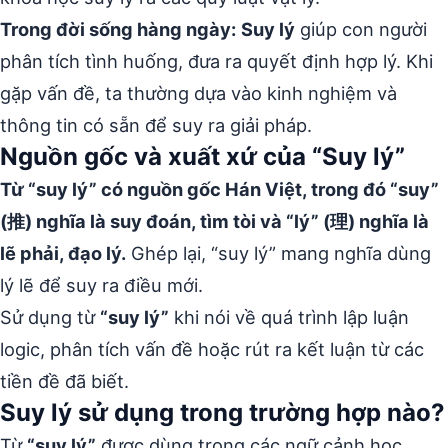
Trong đời sống hàng ngày:
Suy lý
giúp con người
phân tích tình huống, đưa ra quyết định hợp lý. Khi
gặp vấn đề, ta thường dựa vào kinh nghiệm và
thông tin có sẵn để suy ra giải pháp.
Nguồn gốc và xuất xứ của “Suy lý”
Từ “suy lý” có nguồn gốc Hán Việt, trong đó “suy”
(推) nghĩa là suy đoán, tìm tòi và “lý” (理) nghĩa là
lẽ phải, đạo lý.
Ghép lại, “suy lý” mang nghĩa dùng
lý lẽ để suy ra điều mới.
Sử dụng từ
“suy lý”
khi nói về quá trình lập luận
logic, phân tích vấn đề hoặc rút ra kết luận từ các
tiền đề đã biết.
Suy lý sử dụng trong trường hợp nào?
Từ
“suy lý”
được dùng trong các ngữ cảnh học