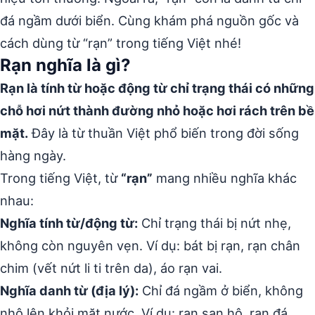
đá ngầm dưới biển. Cùng khám phá nguồn gốc và
cách dùng từ “rạn” trong tiếng Việt nhé!
Rạn nghĩa là gì?
Rạn là tính từ hoặc động từ chỉ trạng thái có những
chỗ hơi nứt thành đường nhỏ hoặc hơi rách trên bề
mặt.
Đây là từ thuần Việt phổ biến trong đời sống
hàng ngày.
Trong tiếng Việt, từ
“rạn”
mang nhiều nghĩa khác
nhau:
Nghĩa tính từ/động từ:
Chỉ trạng thái bị nứt nhẹ,
không còn nguyên vẹn. Ví dụ: bát bị rạn, rạn chân
chim (vết nứt li ti trên da), áo rạn vai.
Nghĩa danh từ (địa lý):
Chỉ đá ngầm ở biển, không
nhô lên khỏi mặt nước. Ví dụ: rạn san hô, rạn đá