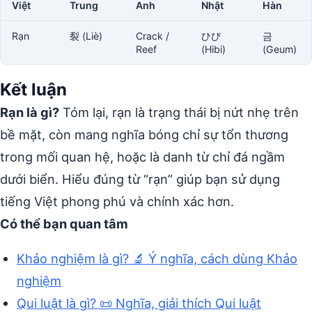
Việt
Trung
Anh
Nhật
Hàn
Rạn
裂 (Liè)
Crack /
ひび
금
Reef
(Hibi)
(Geum)
Kết luận
Rạn là gì?
Tóm lại, rạn là trạng thái bị nứt nhẹ trên
bề mặt, còn mang nghĩa bóng chỉ sự tổn thương
trong mối quan hệ, hoặc là danh từ chỉ đá ngầm
dưới biển. Hiểu đúng từ “rạn” giúp bạn sử dụng
tiếng Việt phong phú và chính xác hơn.
Có thể bạn quan tâm
Khảo nghiệm là gì? 🔬 Ý nghĩa, cách dùng Khảo
nghiệm
Qui luật là gì? 📜 Nghĩa, giải thích Qui luật