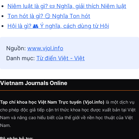
Niêm luật là gì? 📜 Nghĩa, giải thích Niêm luật
Ton hót là gì? 😏 Nghĩa Ton hót
Hội là gì? 👥 Ý nghĩa, cách dùng từ Hội
Nguồn:
www.vjol.info
Danh mục:
Từ điển Việt - Việt
Vietnam Journals Online
Tạp chí khoa học Việt Nam Trực tuyến (Vjol.info)
là một dịch vụ
cho phép độc giả tiếp cận tri thức khoa học được xuất bản tại Việt
Nam và nâng cao hiểu biết của thế giới về nền học thuật của Việt
Nam.
Bộ phận hỗ trợ: