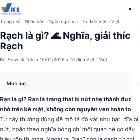
Me
Trang chủ
Nhân văn
Ngôn ngữ học
Từ điển Việt - Việt
Rạch là gì? 🌊 Nghĩa, giải thích
Rạch
Bởi
Fenwick Trần
•
10/02/2026
•
Từ điển Việt - Việt
Mục lục
Rạn là gì?
Rạn là trạng thái bị nứt nhẹ thành đường
nhỏ trên bề mặt, không còn nguyên vẹn hoàn toàn.
Từ này thường dùng để mô tả đồ vật như bát, đĩa bị
nứt, hoặc theo nghĩa bóng chỉ mối quan hệ có dấu
hiệu tổn thương. Ngoài ra, “rạn” còn là danh từ chỉ