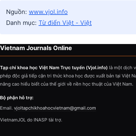
Nguồn:
www.vjol.info
Danh mục:
Từ điển Việt - Việt
Vietnam Journals Online
Tạp chí khoa học Việt Nam Trực tuyến (Vjol.info)
là một dịch 
phép độc giả tiếp cận tri thức khoa học được xuất bản tại Việt 
nâng cao hiểu biết của thế giới về nền học thuật của Việt Nam.
Bộ phận hỗ trợ:
Email.
vjoltapchikhoahocvietnam@gmail.com
VietnamJOL do INASP tài trợ.