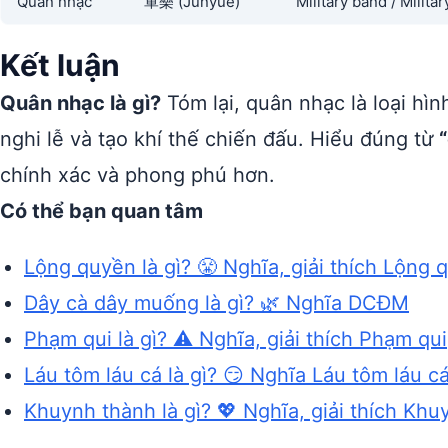
Quân nhạc
軍樂 (Jūnyuè)
Military band / Milita
Kết luận
Quân nhạc là gì?
Tóm lại, quân nhạc là loại hì
nghi lễ và tạo khí thế chiến đấu. Hiểu đúng từ
chính xác và phong phú hơn.
Có thể bạn quan tâm
Lộng quyền là gì? 😤 Nghĩa, giải thích Lộng 
Dây cà dây muống là gì? 🌿 Nghĩa DCĐM
Phạm qui là gì? ⚠️ Nghĩa, giải thích Phạm qui
Láu tôm láu cá là gì? 😏 Nghĩa Láu tôm láu c
Khuynh thành là gì? 💖 Nghĩa, giải thích Kh