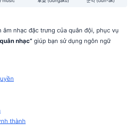
ry music
軍楽 (Gungaku)
군악 (Gun-ak)
nh âm nhạc đặc trưng của quân đội, phục vụ
“quân nhạc”
giúp bạn sử dụng ngôn ngữ
quyền
á
uynh thành