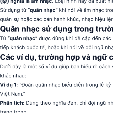
(樂) nghĩa là âm nhạc.
Loại hình này đã xuất hi
Sử dụng từ
“quân nhạc”
khi nói về âm nhạc tro
quân sự hoặc các bản hành khúc, nhạc hiệu lệ
Quân nhạc sử dụng trong trườ
Từ
“quân nhạc”
được dùng khi đề cập đến các b
tiếp khách quốc tế, hoặc khi nói về đội ngũ nh
Các ví dụ, trường hợp và ngữ
Dưới đây là một số ví dụ giúp bạn hiểu rõ cách
khác nhau:
Ví dụ 1:
“Đoàn quân nhạc biểu diễn trong lễ kỷ
Việt Nam.”
Phân tích:
Dùng theo nghĩa đen, chỉ đội ngũ nh
trang trọng.