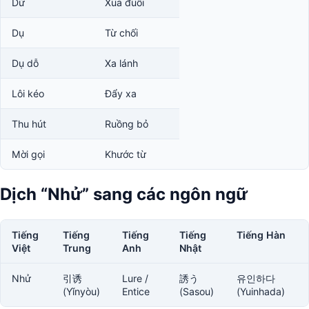
Dử
Xua đuổi
Dụ
Từ chối
Dụ dỗ
Xa lánh
Lôi kéo
Đẩy xa
Thu hút
Ruồng bỏ
Mời gọi
Khước từ
Dịch “Nhử” sang các ngôn ngữ
Tiếng
Tiếng
Tiếng
Tiếng
Tiếng Hàn
Việt
Trung
Anh
Nhật
Nhử
引诱
Lure /
誘う
유인하다
(Yǐnyòu)
Entice
(Sasou)
(Yuinhada)