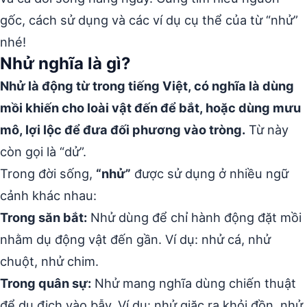
gốc, cách sử dụng và các ví dụ cụ thể của từ “nhử”
nhé!
Nhử nghĩa là gì?
Nhử là động từ trong tiếng Việt, có nghĩa là dùng
mồi khiến cho loài vật đến để bắt, hoặc dùng mưu
mô, lợi lộc để đưa đối phương vào tròng.
Từ này
còn gọi là “dử”.
Trong đời sống,
“nhử”
được sử dụng ở nhiều ngữ
cảnh khác nhau:
Trong săn bắt:
Nhử dùng để chỉ hành động đặt mồi
nhằm dụ động vật đến gần. Ví dụ: nhử cá, nhử
chuột, nhử chim.
Trong quân sự:
Nhử mang nghĩa dùng chiến thuật
để dụ địch vào bẫy. Ví dụ: nhử giặc ra khỏi đồn, nhử