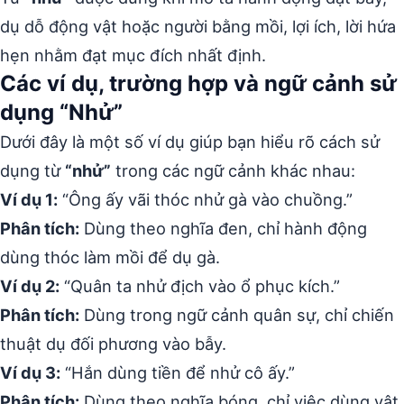
dụ dỗ động vật hoặc người bằng mồi, lợi ích, lời hứa
hẹn nhằm đạt mục đích nhất định.
Các ví dụ, trường hợp và ngữ cảnh sử
dụng “Nhử”
Dưới đây là một số ví dụ giúp bạn hiểu rõ cách sử
dụng từ
“nhử”
trong các ngữ cảnh khác nhau:
Ví dụ 1:
“Ông ấy vãi thóc nhử gà vào chuồng.”
Phân tích:
Dùng theo nghĩa đen, chỉ hành động
dùng thóc làm mồi để dụ gà.
Ví dụ 2:
“Quân ta nhử địch vào ổ phục kích.”
Phân tích:
Dùng trong ngữ cảnh quân sự, chỉ chiến
thuật dụ đối phương vào bẫy.
Ví dụ 3:
“Hắn dùng tiền để nhử cô ấy.”
Phân tích:
Dùng theo nghĩa bóng, chỉ việc dùng vật