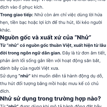
địch vào ổ phục kích.
Trong giao tiếp:
Nhử còn ám chỉ việc dùng lời hứa
hẹn, tiền bạc hoặc lợi ích để thu hút, lôi kéo người
khác.
Nguồn gốc và xuất xứ của “Nhử”
Từ “nhử” có nguồn gốc thuần Việt, xuất hiện từ lâu
đời trong ngôn ngữ dân gian.
Đây là từ đơn âm tiết,
phản ánh lối sống gắn liền với hoạt động săn bắt,
đánh bẫy của người Việt xưa.
Sử dụng
“nhử”
khi muốn diễn tả hành động dụ dỗ,
thu hút đối tượng bằng mồi hoặc mưu kế có chủ
đích.
Nhử sử dụng trong trường hợp nào?
Từ
“nhử”
được dùng khi mô tả hành động đặt bẫy,