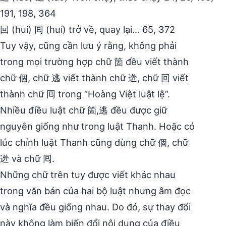
191, 198, 364
回 (huí) 囘 (huí) trở về, quay lại… 65, 372
Tuy vậy, cũng cần lưu ý rằng, không phải
trong mọi trường hợp chữ 箇 đều viết thành
chữ 個, chữ 逃 viết thành chữ 迯, chữ 回 viết
thành chữ 囘 trong “Hoàng Việt luật lệ”.
Nhiều điều luật chữ 箇,逃 đều được giữ
nguyên giống như trong luật Thanh. Hoặc có
lúc chính luật Thanh cũng dùng chữ 個, chữ
迯 và chữ 囘.
Những chữ trên tuy được viết khác nhau
trong văn bản của hai bộ luật nhưng âm đọc
và nghĩa đều giống nhau. Do đó, sự thay đổi
này không làm biến đổi nội dung của điều