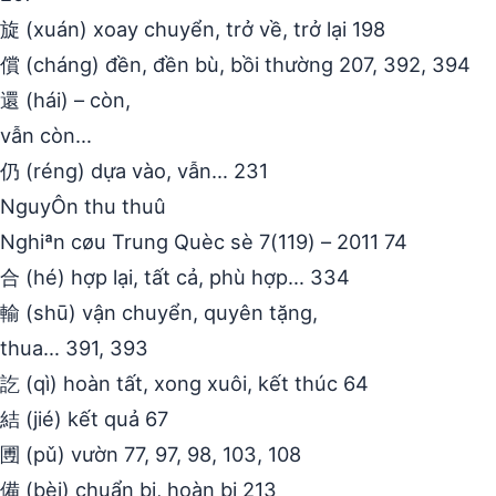
旋 (xuán) xoay chuyển, trở về, trở lại 198
償 (cháng) đền, đền bù, bồi thường 207, 392, 394
還 (hái) – còn,
vẫn còn…
仍 (réng) dựa vào, vẫn… 231
NguyÔn thu thuû
Nghiªn cøu Trung Quèc sè 7(119) – 2011 74
合 (hé) hợp lại, tất cả, phù hợp… 334
輸 (shū) vận chuyển, quyên tặng,
thua… 391, 393
訖 (qì) hoàn tất, xong xuôi, kết thúc 64
結 (jié) kết quả 67
圑 (pǔ) vườn 77, 97, 98, 103, 108
備 (bèi) chuẩn bị, hoàn bị 213