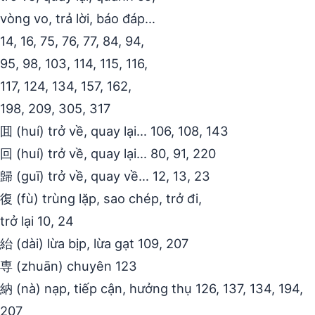
vòng vo, trả lời, báo đáp…
14, 16, 75, 76, 77, 84, 94,
95, 98, 103, 114, 115, 116,
117, 124, 134, 157, 162,
198, 209, 305, 317
囬 (huí) trở về, quay lại… 106, 108, 143
回 (huí) trở về, quay lại… 80, 91, 220
歸 (guī) trở về, quay về… 12, 13, 23
復 (fù) trùng lặp, sao chép, trở đi,
trở lại 10, 24
紿 (dài) lừa bịp, lừa gạt 109, 207
専 (zhuān) chuyên 123
納 (nà) nạp, tiếp cận, hưởng thụ 126, 137, 134, 194,
207