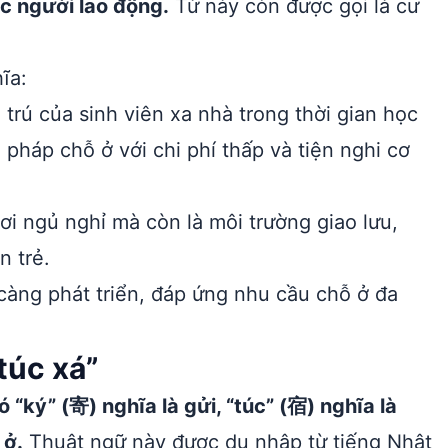
c người lao động.
Từ này còn được gọi là cư
ĩa:
u trú của sinh viên xa nhà trong thời gian học
i pháp chỗ ở với chi phí thấp và tiện nghi cơ
ơi ngủ nghỉ mà còn là môi trường giao lưu,
n trẻ.
càng phát triển, đáp ứng nhu cầu chỗ ở đa
túc xá”
 “ký” (寄) nghĩa là gửi, “túc” (宿) nghĩa là
 ở.
Thuật ngữ này được du nhập từ tiếng Nhật