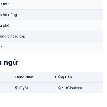
ệt thự
n hộ riêng
à phố
ung cư cao cấp
la
n ngữ
Tiếng Nhật
Tiếng Hàn
寮 (Ryō)
기숙사 (Gisuksa)