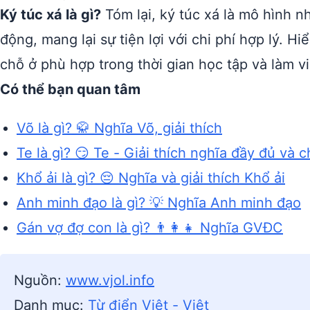
Ký túc xá là gì?
Tóm lại, ký túc xá là mô hình n
động, mang lại sự tiện lợi với chi phí hợp lý. H
chỗ ở phù hợp trong thời gian học tập và làm vi
Có thể bạn quan tâm
Võ là gì? 🥋 Nghĩa Võ, giải thích
Te là gì? 😏 Te - Giải thích nghĩa đầy đủ và ch
Khổ ải là gì? 😔 Nghĩa và giải thích Khổ ải
Anh minh đạo là gì? 💡 Nghĩa Anh minh đạo
Gán vợ đợ con là gì? 👨‍👩‍👧 Nghĩa GVĐC
Nguồn:
www.vjol.info
Danh mục:
Từ điển Việt - Việt