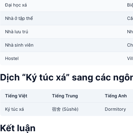
Đại học xá
Bi
Nhà ở tập thể
Că
Nhà lưu trú
Nh
Nhà sinh viên
Ch
Hostel
Vil
Dịch “Ký túc xá” sang các ngô
Tiếng Việt
Tiếng Trung
Tiếng Anh
Ký túc xá
宿舍 (Sùshè)
Dormitory
Kết luận