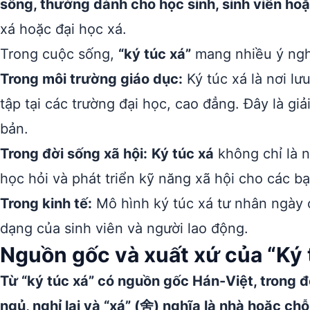
sống, thường dành cho học sinh, sinh viên hoặ
xá hoặc đại học xá.
Trong cuộc sống,
“ký túc xá”
mang nhiều ý ngh
Trong môi trường giáo dục:
Ký túc xá là nơi lư
tập tại các trường đại học, cao đẳng. Đây là giả
bản.
Trong đời sống xã hội:
Ký túc xá
không chỉ là n
học hỏi và phát triển kỹ năng xã hội cho các bạ
Trong kinh tế:
Mô hình ký túc xá tư nhân ngày 
dạng của sinh viên và người lao động.
Nguồn gốc và xuất xứ của “Ký 
Từ “ký túc xá” có nguồn gốc Hán-Việt, trong đó
ngủ, nghỉ lại và “xá” (舍) nghĩa là nhà hoặc chỗ