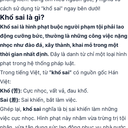
cách sử dụng từ “khổ sai” ngay bên dưới!
Khổ sai là gì?
Khổ sai là hình phạt buộc người phạm tội phải lao
động cưỡng bức, thường là những công việc nặng
nhọc như đào đá, xây thành, khai mỏ trong một
thời gian nhất định.
Đây là danh từ chỉ một loại hình
phạt trong hệ thống pháp luật.
Trong tiếng Việt, từ
“khổ sai”
có nguồn gốc Hán
Việt:
Khổ (苦):
Cực nhọc, vất vả, đau khổ.
Sai (差):
Sai khiến, bắt làm việc.
Ghép lại,
khổ sai
nghĩa là bị sai khiến làm những
việc cực nhọc. Hình phạt này nhằm vừa trừng trị tội
nhân, vừa tận dụng sức lao động phục vụ nhà nước.