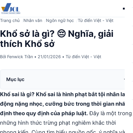
Me
Trang chủ
Nhân văn
Ngôn ngữ học
Từ điển Việt - Việt
Khổ sở là gì? 😔 Nghĩa, giải
thích Khổ sở
Bởi
Fenwick Trần
•
21/01/2026
•
Từ điển Việt - Việt
Mục lục
Khổ sai là gì?
Khổ sai là hình phạt bắt tội nhân lao
động nặng nhọc, cưỡng bức trong thời gian nhất
định theo quy định của pháp luật.
Đây là một trong
những hình thức trừng phạt nghiêm khắc thời
phong kiến. Cùng tìm hiểu nguồn gốc, ý nghĩa và