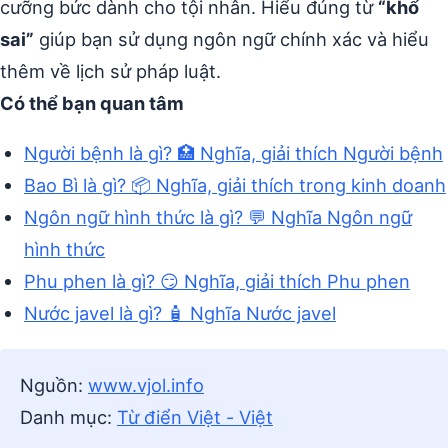
cưỡng bức dành cho tội nhân. Hiểu đúng từ
“khổ
sai”
giúp bạn sử dụng ngôn ngữ chính xác và hiểu
thêm về lịch sử pháp luật.
Có thể bạn quan tâm
Người bệnh là gì? 🏥 Nghĩa, giải thích Người bệnh
Bao Bì là gì? 📦 Nghĩa, giải thích trong kinh doanh
Ngôn ngữ hình thức là gì? 💬 Nghĩa Ngôn ngữ
hình thức
Phu phen là gì? 😏 Nghĩa, giải thích Phu phen
Nước javel là gì? 🧴 Nghĩa Nước javel
Nguồn:
www.vjol.info
Danh mục:
Từ điển Việt - Việt