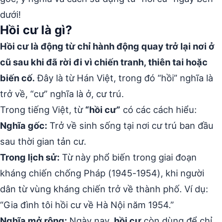
dưới!
Hồi cư là gì?
Hồi cư là động từ chỉ hành động quay trở lại nơi ở
cũ sau khi đã rời đi vì chiến tranh, thiên tai hoặc
biến cố.
Đây là từ Hán Việt, trong đó “hồi” nghĩa là
trở về, “cư” nghĩa là ở, cư trú.
Trong tiếng Việt, từ
“hồi cư”
có các cách hiểu:
Nghĩa gốc:
Trở về sinh sống tại nơi cư trú ban đầu
sau thời gian tản cư.
Trong lịch sử:
Từ này phổ biến trong giai đoạn
kháng chiến chống Pháp (1945-1954), khi người
dân từ vùng kháng chiến trở về thành phố. Ví dụ:
“Gia đình tôi hồi cư về Hà Nội năm 1954.”
Nghĩa mở rộng:
Ngày nay,
hồi cư
còn dùng để chỉ