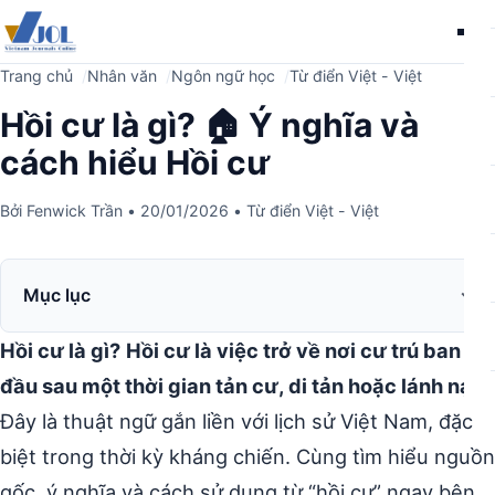
Me
Trang chủ
Nhân văn
Ngôn ngữ học
Từ điển Việt - Việt
Hồi cư là gì? 🏠 Ý nghĩa và
cách hiểu Hồi cư
Bởi
Fenwick Trần
•
20/01/2026
•
Từ điển Việt - Việt
Mục lục
Hồi cư là gì?
Hồi cư là việc trở về nơi cư trú ban
đầu sau một thời gian tản cư, di tản hoặc lánh nạn.
Đây là thuật ngữ gắn liền với lịch sử Việt Nam, đặc
biệt trong thời kỳ kháng chiến. Cùng tìm hiểu nguồn
gốc, ý nghĩa và cách sử dụng từ “hồi cư” ngay bên