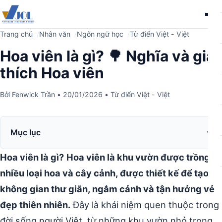
Me
Trang chủ
Nhân văn
Ngôn ngữ học
Từ điển Việt - Việt
Hoa viên là gì? 🌳 Nghĩa và giải
thích Hoa viên
Bởi
Fenwick Trần
•
20/01/2026
•
Từ điển Việt - Việt
Mục lục
Hoa viên là gì?
Hoa viên là khu vườn được trồng
nhiều loại hoa và cây cảnh, được thiết kế để tạo
không gian thư giãn, ngắm cảnh và tận hưởng vẻ
đẹp thiên nhiên.
Đây là khái niệm quen thuộc trong
đời sống người Việt, từ những khu vườn nhỏ trong