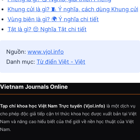
Khung cửi là gì? 🧵 Ý nghĩa, cách dùng Khung cửi
Vùng biên là gì? 🌍 Ý nghĩa chi tiết
Tật là gì? 😔 Nghĩa Tật chi tiết
Nguồn:
www.vjol.info
Danh mục:
Từ điển Việt - Việt
Vietnam Journals Online
Tạp chí khoa học Việt Nam Trực tuyến (Vjol.info)
là một dịch vụ
cho phép độc giả tiếp cận tri thức khoa học được xuất bản tại Việt
Nam và nâng cao hiểu biết của thế giới về nền học thuật của Việt
Nam.