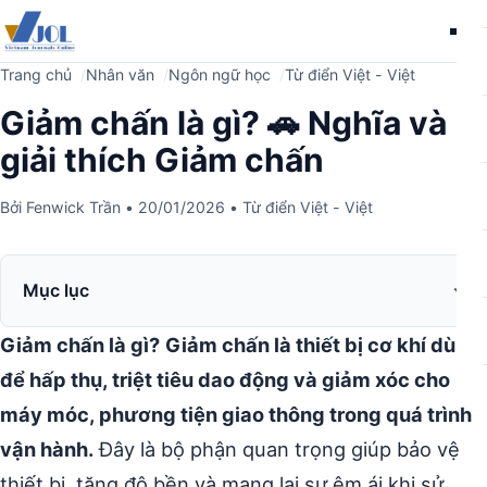
Me
Trang chủ
Nhân văn
Ngôn ngữ học
Từ điển Việt - Việt
Giảm chấn là gì? 🚗 Nghĩa và
giải thích Giảm chấn
Bởi
Fenwick Trần
•
20/01/2026
•
Từ điển Việt - Việt
Mục lục
Giảm chấn là gì?
Giảm chấn là thiết bị cơ khí dùng
để hấp thụ, triệt tiêu dao động và giảm xóc cho
máy móc, phương tiện giao thông trong quá trình
vận hành.
Đây là bộ phận quan trọng giúp bảo vệ
thiết bị, tăng độ bền và mang lại sự êm ái khi sử